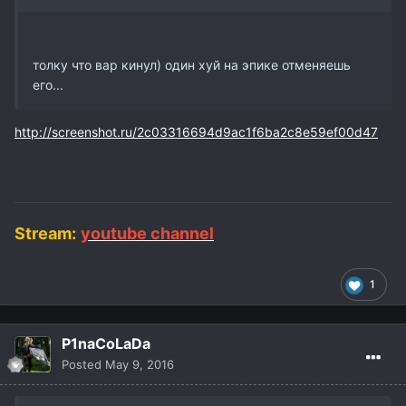
толку что вар кинул) один хуй на эпике отменяешь
его...
http://screenshot.ru/2c03316694d9ac1f6ba2c8e59ef00d47
Stream:
youtube channel
1
P1naCoLaDa
Posted
May 9, 2016