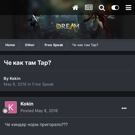
Home
Other
Free Speak
Че как там Тар?
Че как там Тар?
By
Kokin
May 8, 2016
in
Free Speak
Kokin
Posted
May 8, 2016
Че киндер норм пригорело???