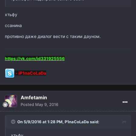
хтьфу
ссанина
противно даже диалог вести с таким дауном.
https://vk.com/id331925556
-
iP1naCoLaDa
Amfetamin
Posted
May 9, 2016
On 5/9/2016 at 1:28 PM,
P1naCoLaDa
said:
хтьфу