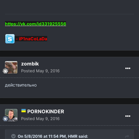
https://vk.com/id331925556
-
iP1naCoLaDa
zombik
Posted
May 9, 2016
действительно
PORNOKINDER
Posted
May 9, 2016
On 5/8/2016 at 11:54 PM,
HMR
said: