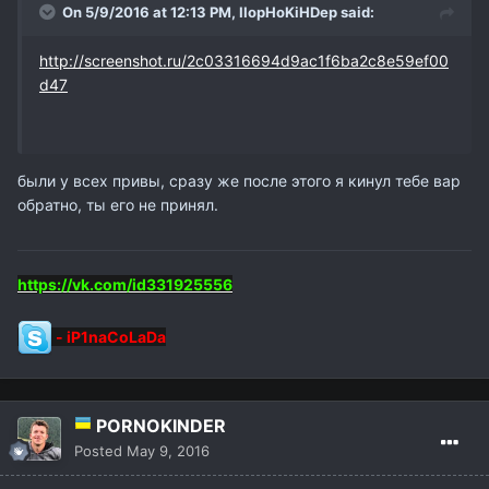
On 5/9/2016 at 12:13 PM,
IIopHoKiHDep
said:
http://screenshot.ru/2c03316694d9ac1f6ba2c8e59ef00
d47
были у всех привы, сразу же после этого я кинул тебе вар
обратно, ты его не принял.
https://vk.com/id331925556
-
iP1naCoLaDa
PORNOKINDER
Posted
May 9, 2016