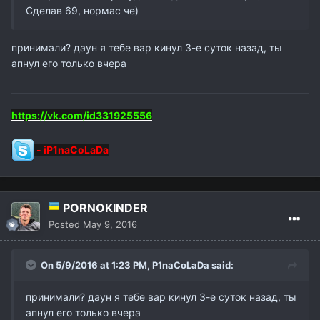
Сделав 69, нормас че)
принимали? даун я тебе вар кинул 3-е суток назад, ты
апнул его только вчера
https://vk.com/id331925556
-
iP1naCoLaDa
PORNOKINDER
Posted
May 9, 2016
On 5/9/2016 at 1:23 PM,
P1naCoLaDa
said:
принимали? даун я тебе вар кинул 3-е суток назад, ты
апнул его только вчера