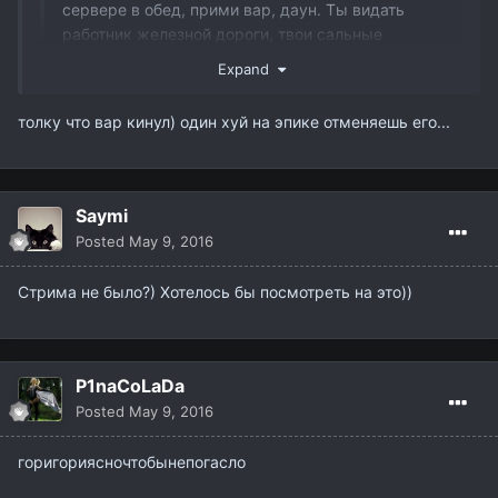
сервере в обед, прими вар, даун. Ты видать
работник железной дороги, твои сальные
пальчики тебя подводят , фейл (
Expand
толку что вар кинул) один хуй на эпике отменяешь его...
Saymi
Posted
May 9, 2016
Стрима не было?) Хотелось бы посмотреть на это))
P1naCoLaDa
Posted
May 9, 2016
горигориясночтобынепогасло