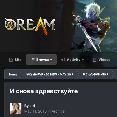
Site
Browse
Activity
Videos
Home
❤Craft-PVP x50 NEW - MAY 30★
❤Craft-PVP x50★
И снова здравствуйте
By
kid
May 11, 2016
in
Archive