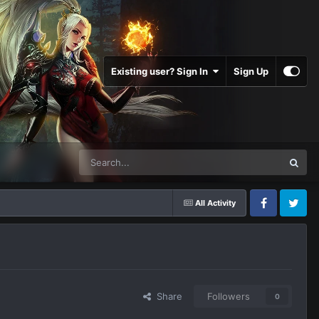
Existing user? Sign In
Sign Up
All Activity
Facebook
Twitter
Share
Followers
0