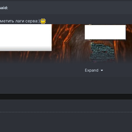
aid:
метить лаги серва:)
Expand