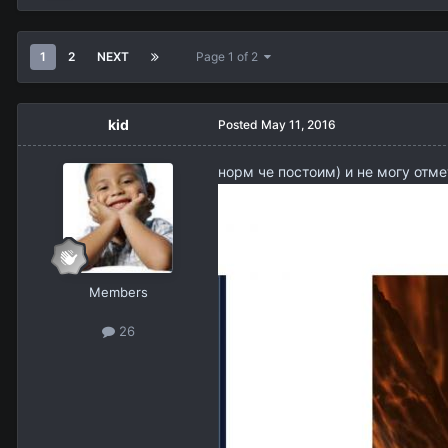
1
2
NEXT
Page 1 of 2
kid
Posted
May 11, 2016
норм че постоим) и не могу отме
Members
26