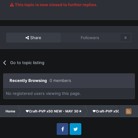
This topic is now closed to further replies.
Share
Followers
0
Go to topic listing
Recently Browsing
0 members
No registered users viewing this page.
Home
❤Craft-PVP x50 NEW - MAY 30★
❤Craft-PVP x50★
Te
Facebook
Twitter