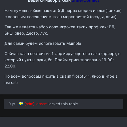
Ведётся набор в клан
UnderConflict
Нам нужны любые паки от 5\9 через оверов и влов(танков)
с хорошим посещением клан мероприятий (осады, эпик).
Так же ведётся набор соло-игроков таких проф как: ВЛ,
Биш, овер, дестр, лук.
Для связи будем использовать Mumble
Сейчас клан состоит из 1 формирующегося пака (арчер), в
который нужны луки, бп. Прайм ориентировочно 19.00-
22.00.
По всем вопросам писать в скайп filosof511, либо в игре в
пм cstr
9 yr
[adm]-dream
locked this topic