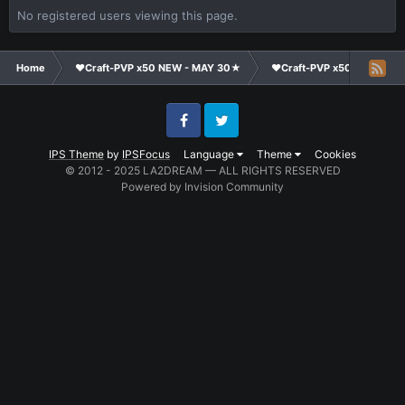
No registered users viewing this page.
Home
❤Craft-PVP x50 NEW - MAY 30★
❤Craft-PVP x50★
Te
Facebook
Twitter
IPS Theme
by
IPSFocus
Language
Theme
Cookies
© 2012 - 2025 LA2DREAM — ALL RIGHTS RESERVED
Powered by Invision Community