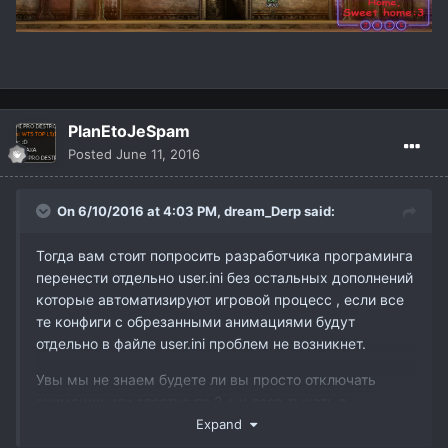
PlanEtoJeSpam
Posted
June 11, 2016
On 6/10/2016 at 4:03 PM,
dream_Derp
said:
Тогда вам стоит попросить разработчика програминга
перенести отдельно user.ini без остальных дополнений
которые автоматизируют игровой процесс , если все
те конфиги с обрезанными анимациями будут
отдельно в файле user.ini проблем не возникнет.
Увы мы не знаем будете ли вы просто отключать
анимации или злостно по 2 + к лсов тыкать в
автоматическом режиме - в первую очередь
Expand
пресекается автоматизация геймплея.