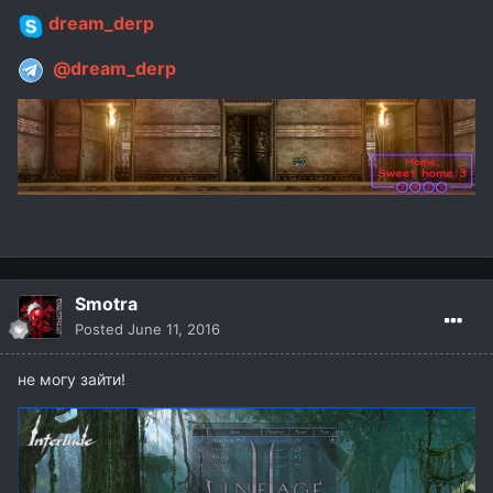
dream_derp
@dream_derp
Smotra
Posted
June 11, 2016
не могу зайти!