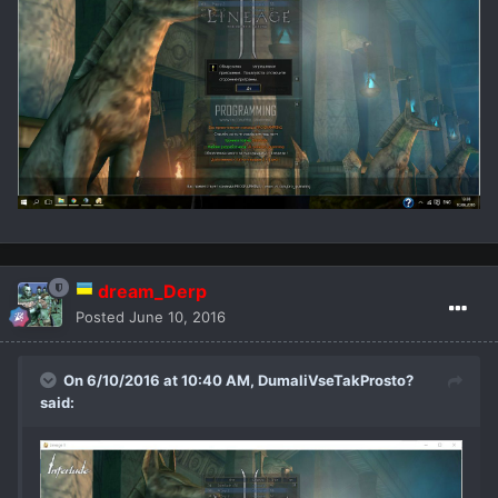
dream_Derp
Posted
June 10, 2016
On 6/10/2016 at 10:40 AM,
DumaliVseTakProsto?
said: