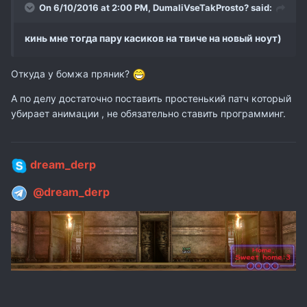
On 6/10/2016 at 2:00 PM,
DumaliVseTakProsto?
said:
кинь мне тогда пару касиков на твиче на новый ноут)
Откуда у бомжа пряник?
А по делу достаточно поставить простенький патч который
убирает анимации , не обязательно ставить программинг.
dream_derp
@dream_derp