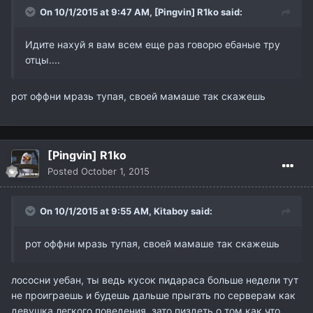
On 10/1/2015 at 9:47 AM,
[Pingvin] R1ko
said:
Идите нахуй я вам всем еще раз говорю ебаные тру
отцы....
рот оффни мразь тупая, своей мамаше так скажешь
[Pingvin] R1ko
Posted
October 1, 2015
On 10/1/2015 at 9:55 AM,
Kitaboy
said:
рот оффни мразь тупая, своей мамаше так скажешь
лососни уебан, ты ведь кусок пидараса больше недели тут
не проиграешь и будешь дальше прыгать по серверам как
девушка легкого поведения, зато пиздеть о том как что