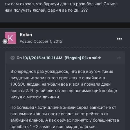
ты сам сказал, что буржуи донят в разв больше! Смысл
нам получать люлей, фармя аа по 2к...???
Kokin
Posted
October 1, 2015
On 10/1/2015 at 10:11 AM,
[Pingvin] R1ko
said:
В очередной раз убеждаюсь, что все кругом такие
пиздатые играли на топ проектах с онлайном в
100500 людей, нагибали все и вся и познали дзен
всея ла2. Я тупой олигофрен не понимающий вообще
нихуя с мозгом личинки.
По большей части длинна жизни серва зависит не от
экономики как вы орете везде, не от рейтов а от
амбиций кланов. А как сейчас принято у большинства
проебать 1 - 2 замес и все пиздец слиться.