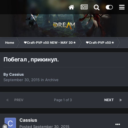
Home
❤Craft-PVP x50 NEW - MAY 30★
❤Craft-PVP x50★
Ge
Побегал , прикинул.
By
Cassius
September 30, 2015
in
Archive
PREV
Page 1 of 3
NEXT
Cassius
Posted
September 30, 2015