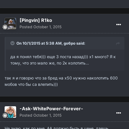
[Pingvin] R1ko
Posted
October 1, 2015
On 10/1/2015 at 5:38 AM,
go6po
said:
да я понял тебя))) еще 3 поста назад))) х1 много? Я к
тому, что это мало же, по 2к колотить...
так я и говорю что за бред на х50 нужно наколотить 600
мобов что бы са влепить)))
-Ask-WhitePower-Forever-
Posted
October 1, 2015
Не знаю, как по мне, АА должно быть в цене, даешь