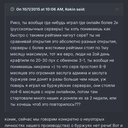
On 10/1/2015 at 10:06 AM,
Kokin
said:
Рико, ты вообще где нибудь играл где онлайн более 2к
(русскоязычные серверы) ты хоть понимаешь как
быстро с такими рейтами нагнут серв? ты не
сравнивай открытия это абсолютно разные открытия,
серверы с более жесткими рейтами стоят по 1му
месяцу максимум, тот же евро, люди на 2ой день
крафтили по 20-30 пух с обменом 3-1, ты вообще не
понимаешь нихрена =) то что серв простоял 8-9
месяцев это огромная заслуга админа и заслуга
буржуев они донят в разы больше чем наши, уж
поверь я играл на буржуйских серверах, они стояли
по4-6 месяцев с норм онлайном, потом там
стартовали много наших и роняли их за 2 недели, или
ты хочешь чтоб это повторилось???
коник, сейчас мы говорим конкретно о неуоторых
личностях нашего производства) о буржуях нет речи! Вот и