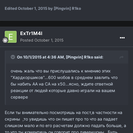
Edited
October 1, 2015
by [Pingvin] R1ko
ExTr1M4l
Posted
October 1, 2015
On 10/1/2015 at 4:36 AM,
[Pingvin] R1ko
said:
очень жаль что вы прислушались к мнению этих
"Хардкоршиков"...600 мобов в среднем завлить что
бы набить АА на СА на х50...ясно, ждите ответной
реакции от людей которые давно играли на вашем
сервере
Если ты внимательно посмотришь на пост,в частности на
скрины ,то увидишь что он пишет про то что аа падает
слишком мало и по его расчетам должно падать больше, а
то что ты коментишь он говорит про дименшоны . Будь