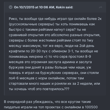
On 10/1/2015 at 10:06 AM,
Kokin
said:
Рико, ты вообще где нибудь играл где онлайн более 2к
(русскоязычные серверы) ты хоть понимаешь как
быстро с такими рейтами нагнут серв? ты не
сравнивай открытия это абсолютно разные открытия,
серверы с более жесткими рейтами стоят по 1му
месяцу максимум, тот же евро, люди на 2ой день
крафтили по 20-30 пух с обменом 3-1, ты вообще не
понимаешь нихрена =) то что серв простоял 8-9
месяцев это огромная заслуга админа и заслуга
буржуев они донят в разы больше чем наши, уж
поверь я играл на буржуйских серверах, они стояли
по4-6 месяцев с норм онлайном, потом там
стартовали много наших и роняли их за 2 недели, или
ты хочешь чтоб это повторилось???
В очередной раз убеждаюсь, что все кругом такие
пиздатые играли на топ проектах с онлайном в 100500