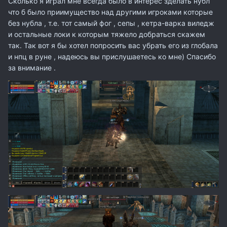
Сколько я играл мне всегда было в интерес зделать нубл
что б было приимущество над другими игроками которые
без нубла , т.е. тот самый фог , сепы , кетра-варка виледж
и остальные локи к которым тяжело добраться скажем
так. Так вот я бы хотел попросить вас убрать его из глобала
и нпц в руне , надеюсь вы прислушаетесь ко мне) Спасибо
за внимание .