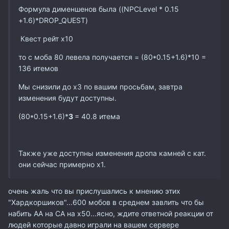
Формула дименшенов была ((NPCLevel * 0.15
+1.6)*DROP_QUEST)
Квест рейт х10
то с моба 80 левела получается = (80*0.15+1.6)*10 =
136 итемов
Мы снизили до х3 по вашим просьбам, завтра
изменения будут доступны.
(80*0.15+1.6)*
3
= 40.8 итема
Также уже доступны изменения дропа камней с кат.
они сейчас примерно х1.
очень жаль что вы прислушались к мнению этих
"Хардкоршиков"...600 мобов в среднем завлить что бы
набить АА на СА на х50...ясно, ждите ответной реакции от
людей которые давно играли на вашем сервере