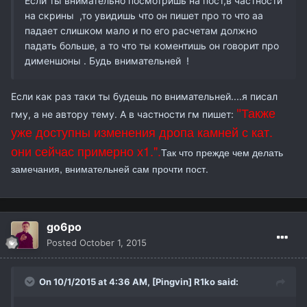
Если ты внимательно посмотришь на пост,в частности
на скрины ,то увидишь что он пишет про то что аа
падает слишком мало и по его расчетам должно
падать больше, а то что ты коментишь он говорит про
дименшоны . Будь внимательней !
Если как раз таки ты будешь по внимательней....я писал
Также
"
гму, а не автору тему. А в частности гм пишет:
уже доступны изменения дропа камней с кат.
они сейчас примерно х1.".
Так что прежде чем делать
замечания, внимательней сам прочти пост.
go6po
Posted
October 1, 2015
On 10/1/2015 at 4:36 AM,
[Pingvin] R1ko
said: