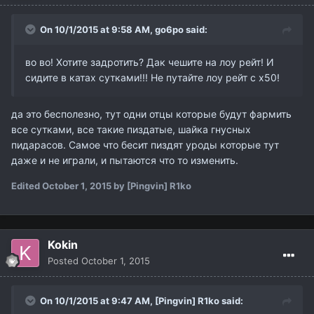
On 10/1/2015 at 9:58 AM,
go6po
said:
во во! Хотите задротить? Дак чешите на лоу рейт! И
сидите в катах сутками!!! Не путайте лоу рейт с х50!
да это бесполезно, тут одни отцы которые будут фармить
все сутками, все такие пиздатые, шайка гнусных
пидарасов. Самое что бесит пиздят уроды которые тут
даже и не играли, и пытаются что то изменить.
Edited
October 1, 2015
by [Pingvin] R1ko
Kokin
Posted
October 1, 2015
On 10/1/2015 at 9:47 AM,
[Pingvin] R1ko
said: