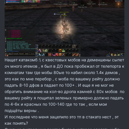
Нащет катакомб :\ с квестовых мобов на деменшены сыпет
оч много итемов , я был в ДО пока пробежал от телепорта к
комнатам там где мобы 80ые то набил около 1.4к демов ,
это как по мне перебор , с моба по вашему рейту должно
падать 8-10 дфов а падает по 100+ . И еще я не мог не
обратить внимание на кол-во дропа камней с 80х мобов по
вашему рейту я пощитал зеленых примерно должно падать
по 4-6к и красных по 100-140 где то так , если мои
подщёты верны .
И последнее что меня зацепило это тп в стакато нест , эт
как понять?