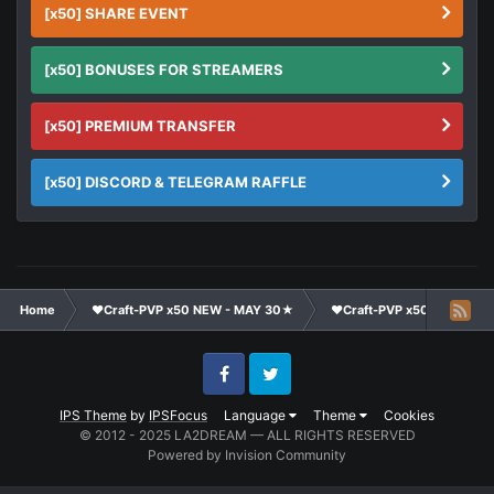
[x50] SHARE EVENT
[x50] BONUSES FOR STREAMERS
[x50] PREMIUM TRANSFER
[x50] DISCORD & TELEGRAM RAFFLE
Home
❤Craft-PVP x50 NEW - MAY 30★
❤Craft-PVP x50★
Ge
Facebook
Twitter
IPS Theme
by
IPSFocus
Language
Theme
Cookies
© 2012 - 2025 LA2DREAM — ALL RIGHTS RESERVED
Powered by Invision Community