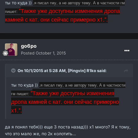
.я писал гму, а не автору тему. А в частности гм
ты то куда ))
"
Также уже доступны изменения дропа
пишет:
камней с кат. они сейчас примерно х1.".
go6po
Posted
October 1, 2015
On 10/1/2015 at 5:28 AM,
[Pingvin] R1ko
said:
.я писал гму, а не автору тему. А в частности
ты то куда ))
"
Также уже доступны изменения
гм пишет:
дропа камней с кат. они сейчас примерно
х1.".
да я понял тебя))) еще 3 поста назад))) х1 много? Я к тому,
что это мало же, по 2к колотить...