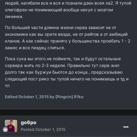
людей, нагибали все и вся и познали дзен всея ла2. Я тупой
олигофрен не понимающий вообще нихуя с мозгом
личинки.
По большей части длинна жизни серва зависит не от
экономики как вы орете везде, не от рейтов а от амбиций
кланов. А как сейчас принято у большинства проебать 1 - 2
замес и все пиздец слиться.
Пока сука вы этого не поймете, так и будут остальные
сервера жить по 2-3 недели. Правильно тут серв жил
долго так как буржуи бьются до конца...предсказываю
следющий пост рико ты тупой ничего не понимаешь и тд и
тп
Edited
October 1, 2015
by [Pingvin] R1ko
go6po
Posted
October 1, 2015