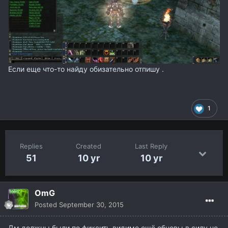
Если еще что-то найду обизательно отпишу .
1
Replies
Created
Last Reply
51
10 yr
10 yr
OmG
Posted
September 30, 2015
Дм должны были по фиксить видимо ещё обновы в силу не