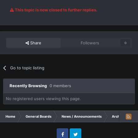
This topic is now closed to further replies.
Share
Followers
0
Go to topic listing
Recently Browsing
0 members
No registered users viewing this page.
Home
General Boards
News / Announcements
Archive
Ev