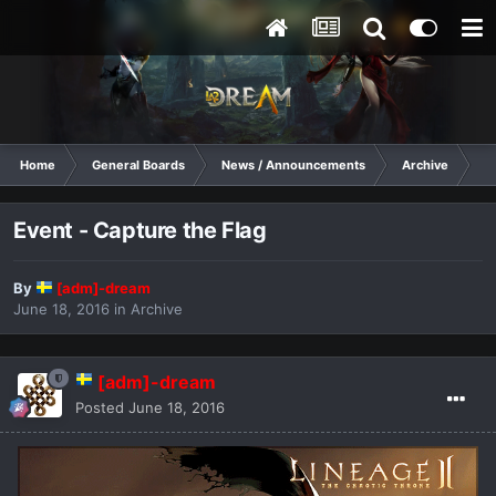
Home
General Boards
News / Announcements
Archive
Ev
Event - Capture the Flag
By
[adm]-dream
June 18, 2016
in
Archive
[adm]-dream
Posted
June 18, 2016