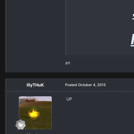
ап
IIIyTHuK
Posted
October 4, 2015
UP