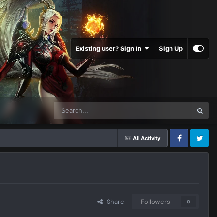
Existing user? Sign In
Sign Up
All Activity
Facebook
Twitter
Share
Followers
0