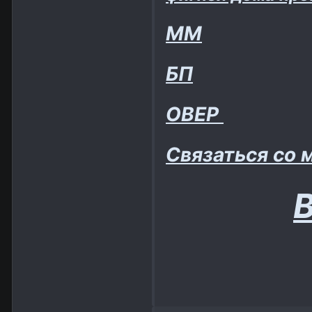
ММ
БП
ОВЕР
Связаться со 
В