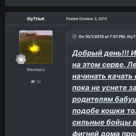
IIIyTHuK
Posted
October 2, 2015
On 10/1/2015 at 7:01 PM,
IIIy
Добрый день!!! И
на этом серве. Л
Members
начинать качать
32
пока не уснете 
родителям бабуш
подобе кошки то
сильные бойцы в 
фигней дома про