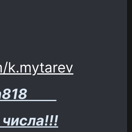
m/k.mytarev
isan818
числа!!!