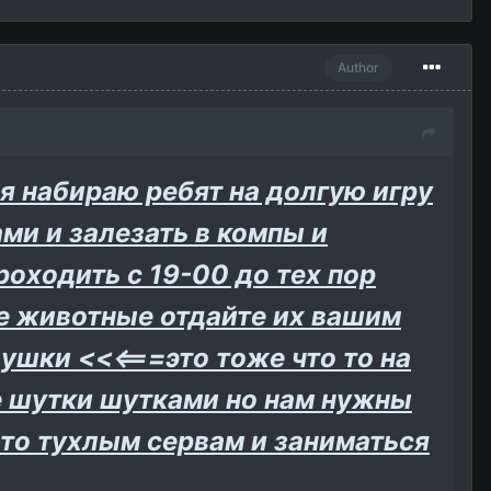
Author
 я набираю ребят на долгую игру
ами и залезать в компы и
роходить с 19-00 до тех пор
ые животные отдайте их вашим
шки <<<===это тоже что то на
е шутки шутками но нам нужны
 то тухлым сервам и заниматься