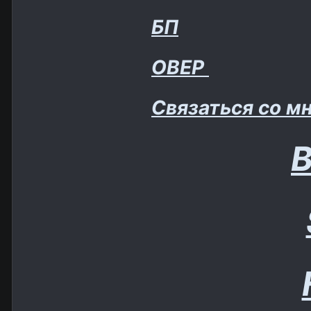
БП
ОВЕР
Связаться со м
В