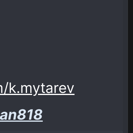
m/k.mytarev
san818