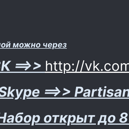
ной можно через
К ==>>
http://vk.co
Skype ==>> Part
Набор открыт до 8 