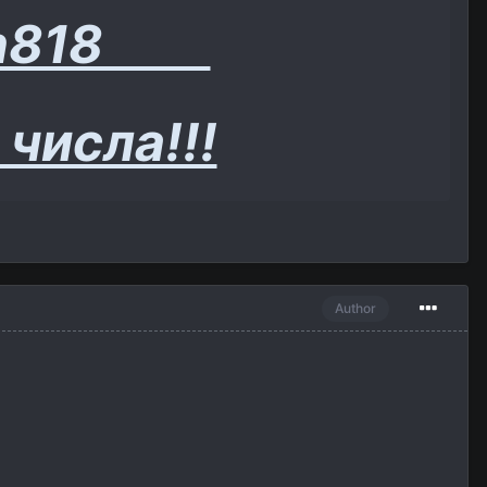
isan818
числа!!!
Author