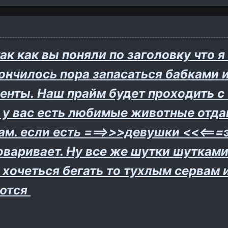
так как вы поняли по заголовку что я
кончилось пора запасаться бабками и
енты. Наш прайм будет проходить с 
и у вас есть любимые животные отд
. если есть ===>>>девушки <<<===э
оваривает. Ну все же шутки шуткам
е хочеться бегать то тухлым сервам
уются