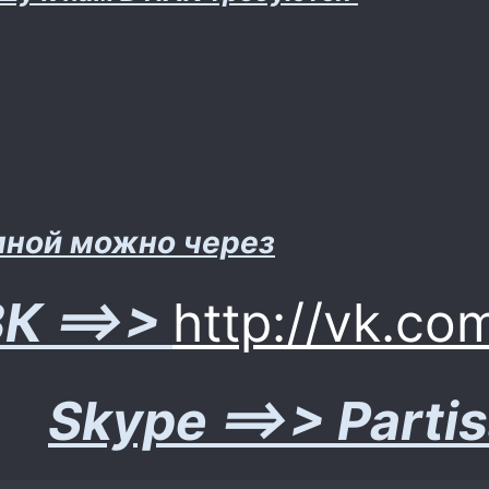
мной можно через
К ==>>
http://vk.co
Skype ==>> Parti