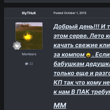
IIIyTHuK
Posted
October 1, 2015
Добрый день!!! И 
этом серве. Лето 
качать свежие кли
за компом
. Есл
Members
бабушкам дедушкам
32
только еще и разг
КП так что кому н
к нам В ПАК треб
ММ