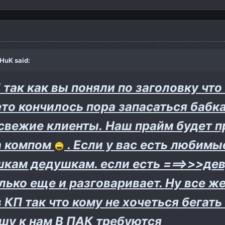
THuK
said:
 так как вы поняли по заголовку что
ето кончилось пора запасаться бабк
 свежие клиенты. Наш прайм будет п
за компом
. Если у вас есть любим
кам дедушкам. если есть ===>>>деву
лько еще и разговаривает. Ну все ж
КП так что кому не хочеться бегать
шу к нам В ПАК требуются