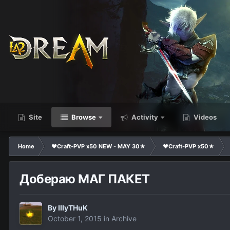
Site
Browse
Activity
Videos
Home
❤Craft-PVP x50 NEW - MAY 30★
❤Craft-PVP x50★
Добераю МАГ ПАКЕТ
By
IIIyTHuK
October 1, 2015
in
Archive