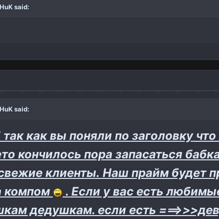
THuK
said:
THuK
said:
 так как вы поняли по заголовку что
ето кончилось пора запасаться бабк
 свежие клиенты. Наш прайм будет п
за компом
. Если у вас есть любим
кам дедушкам. если есть ===>>>деву