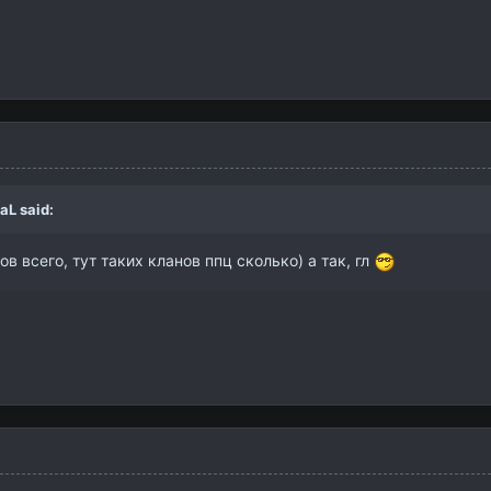
aL
said:
в всего, тут таких кланов ппц сколько) а так, гл