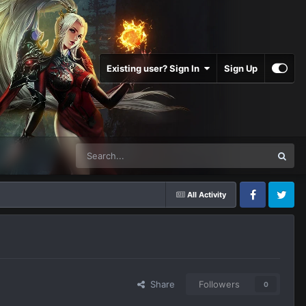
Existing user? Sign In
Sign Up
All Activity
Facebook
Twitter
Share
Followers
0