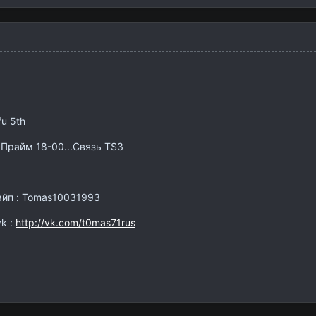
fu 5th
.Прайм 18-00...Связь TS3
айп : Tomas10031993
:
http://vk.com/t0mas71rus