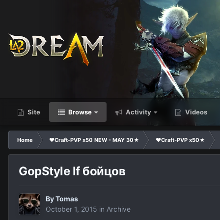
Site
Browse
Activity
Videos
Home
❤Craft-PVP x50 NEW - MAY 30★
❤Craft-PVP x50★
GopStyle lf бойцов
By
Tomas
October 1, 2015
in
Archive