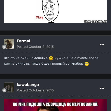
FormaL
Posted
October 2, 2015
что-то не очень смешные
нужно еще с булем возле
компа скинуть, тогда будет полный суп-набор
kawabanga
Posted
October 2, 2015