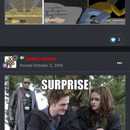
2
[adm]-dream
Posted
October 2, 2015