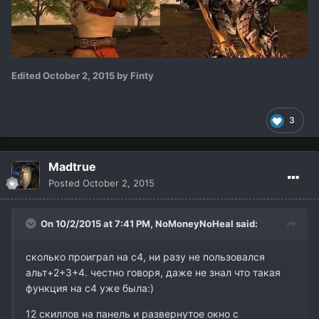
Edited
October 2, 2015
by Finty
3
Madtrue
Posted
October 2, 2015
On 10/2/2015 at 7:41 PM,
NoMoneyNoHeal
said:
сколько проиграл на с4, ни разу не пользовался
альт+2+3+4. честно говоря, даже не знал что такая
функция на с4 уже была:)
12 скиллов на панель и развернутое окно с