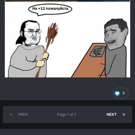
3
PREV
Page 1 of 2
NEXT