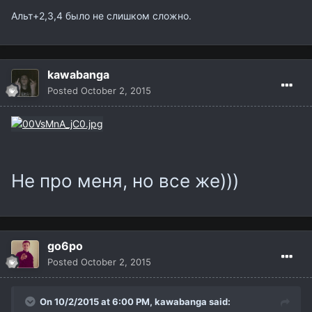
Альт+2,3,4 было не слишком сложно.
kawabanga
Posted
October 2, 2015
Не про меня, но все же)))
go6po
Posted
October 2, 2015
On 10/2/2015 at 6:00 PM,
kawabanga
said: