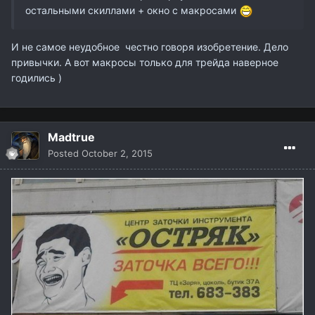
остальными скиллами + окно с макросами
И не самое неудобное честно говоря изобретение. Дело
привычки. А вот макросы только для трейда наверное
годились )
Madtrue
Posted
October 2, 2015