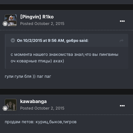
[Pingvin] R1ko
Posted
October 2, 2015
On 10/2/2015 at 9:56 AM,
go6po
said:
с момента нашего знакомства знал,что вы пингвины
оч коварные птицы) ахах)
гули гули бля )) паг паг
kawabanga
Posted
October 2, 2015
продам петов: куриц,быков,тигров