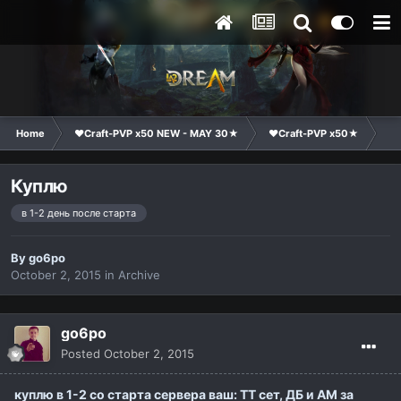
Home
❤Craft-PVP x50 NEW - MAY 30★
❤Craft-PVP x50★
Ma
Куплю
в 1-2 день после старта
By
go6po
October 2, 2015
in
Archive
go6po
Posted
October 2, 2015
куплю в 1-2 со старта сервера ваш: ТТ сет, ДБ и АМ за