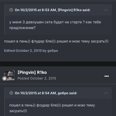
On 10/2/2015 at 8:53 AM,
[Pingvin] R1ko
said:
у меня 3 девоушен сета будет на старте ? как тебе
предложение?
пошел в пень)) флудер бле))) решил и мою тему засрать!))
Edited
October 2, 2015
by go6po
[Pingvin] R1ko
Posted
October 2, 2015
On 10/2/2015 at 8:54 AM,
go6po
said:
пошел в пень)) фоудер бле))) решил и мою тему
засрать!))