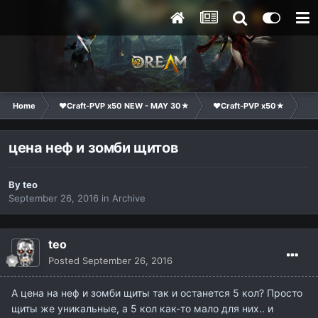
Home
❤Craft-PVP x50 NEW - MAY 30★
❤Craft-PVP x50★
Su
цена неф и зомби щитов
By
teo
September 26, 2016
in
Archive
teo
Posted
September 26, 2016
А цена на неф и зомби щиты так и останется 5 кол? Просто
щиты же уникальные, а 5 кол как-то мало для них.. и