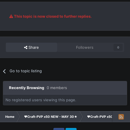
This topic is now closed to further replies.
Share
Followers
0
Go to topic listing
Recently Browsing
0 members
No registered users viewing this page.
Home
❤Craft-PVP x50 NEW - MAY 30★
❤Craft-PVP x50★
Ge