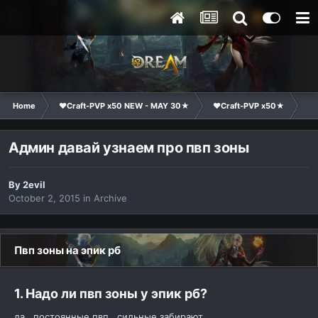
Home
❤Craft-PVP x50 NEW - MAY 30★
❤Craft-PVP x50★
Ge
Админ давай узнаем про пвп зоны
By
2evil
October 2, 2015
in
Archive
Пвп зоны на эпик рб
1. Надо ли пвп зоны у эпик рб?
да , постоянные пвп , сильные забирают