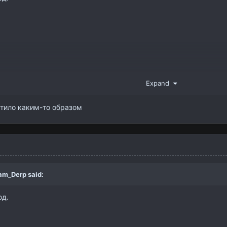
Expand
 я например не разу за много лет такой баг не ловил..
стило каким-то образом
лиент если вы этого еще не сделали
f=download
am_Derp
said:
од.