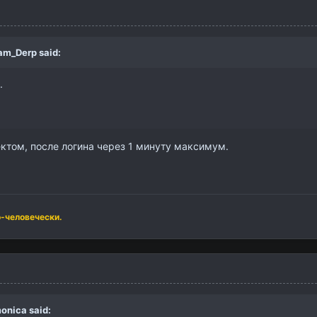
am_Derp
said:
.
ектом, после логина через 1 минуту максимум.
о-человечески.
onica
said: