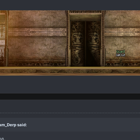
am_Derp
said:
од.