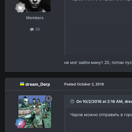
Members
39
Странно что у вас так часто ,
не мог зайти минут 20, потом пу
Попробуйте скачать чистый к
http://la2dream.su/index.php?
dream_Derp
Posted
October 2, 2016
On 10/2/2016 at 2:16 AM,
dre
Чаров можно отправить в гор