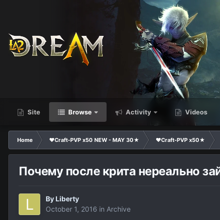
Site
Browse
Activity
Videos
Home
❤Craft-PVP x50 NEW - MAY 30★
❤Craft-PVP x50★
Почему после крита нереально за
By
Liberty
October 1, 2016
in
Archive