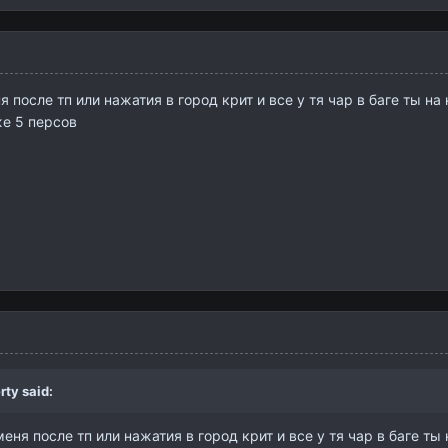
 после тп или нажатия в город крит и все у тя чар в баге ты на
же 5 персов
rty
said:
еня после тп или нажатия в город крит и все у тя чар в баге ты 