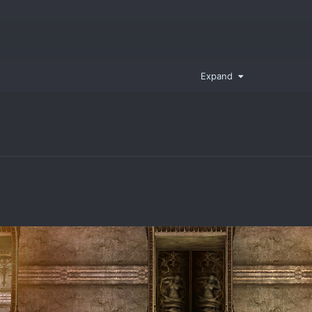
Expand
 я например не разу за много лет такой баг не ловил..
лиент если вы этого еще не сделали
f=download