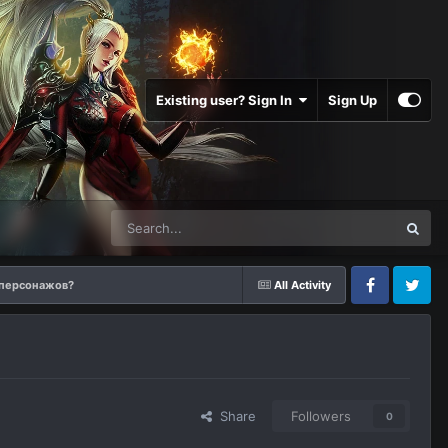
Existing user? Sign In
Sign Up
 персонажов?
All Activity
Facebook
Twitter
Share
Followers
0