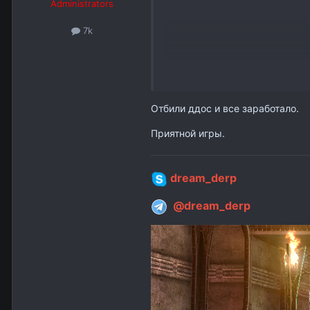
Administrators
7k
Странно что у вас так часто ,
Отбили ддос и все заработало.
Попробуйте скачать чистый к
Приятной игры.
http://la2dream.su/index.php?
dream_derp
@dream_derp