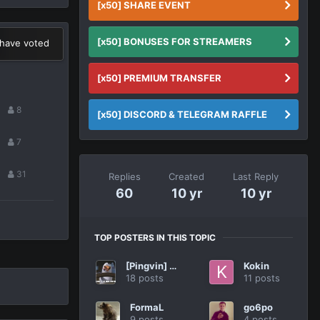
[x50] SHARE EVENT
[x50] BONUSES FOR STREAMERS
have voted
[x50] PREMIUM TRANSFER
8
[x50] DISCORD & TELEGRAM RAFFLE
7
31
Replies
Created
Last Reply
60
10 yr
10 yr
TOP POSTERS IN THIS TOPIC
[Pingvin] R1ko
Kokin
18 posts
11 posts
FormaL
go6po
9 posts
4 posts