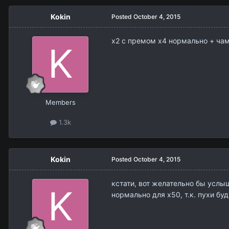
Kokin
Posted
October 4, 2015
х2 с премом х4 нормально + ча
Members
1.3k
Kokin
Posted
October 4, 2015
кстати, вот желательно бы услыш
нормально для х50, т.к. пухи бу