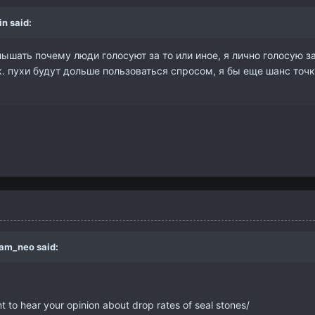
in
said:
лышать почему люди голосуют за то или иное, я лично голосую з
к. пухи будут дольше пользоваться спросом, я бы еще шанс точ
eam_neo
said:
to hear your opinion about drop rates of seal stones/