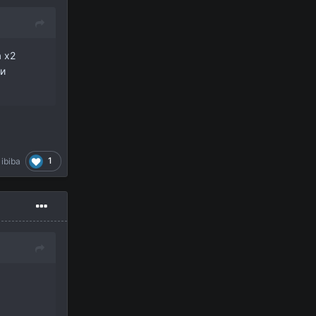
а х2
ки
1
ibiba