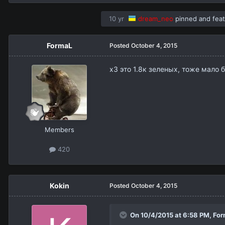
10 yr
dream_neo
pinned and feat
FormaL
Posted
October 4, 2015
х3 это 1.8к зеленых, тоже мало
Members
420
Kokin
Posted
October 4, 2015
On 10/4/2015 at 6:58 PM,
For