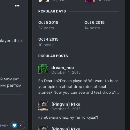
POPULAR DAYS
Oct 5 2015
Oct 6 2015
37 posts
14 posts
Oct 4 2015
layers think
10 posts
POPULAR POSTS
dream_neo
October 4, 2015
ий момент
En Dear La2Dream players! We want to hear
ким рейтом.
your opinion about drop rates of seal
stones/ Now you can see and test drop x1...
[Pingvin] R1ko
October 5, 2015
ну ебаный стыд ну ты то куда?)
2
ever-
[Pingvin] R1ko