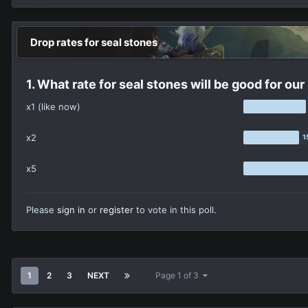
Drop rates for seal stones
1. What rate for seal stones will be good for our
x1 (like now)
x2
x5
Please
sign in
or
register
to vote in this poll.
1
2
3
NEXT
Page 1 of 3