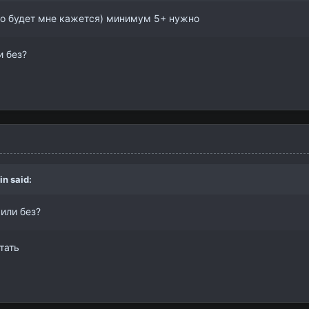
ало будет мне кажется) минимум 5+ нужно
и без?
in
said:
или без?
тать