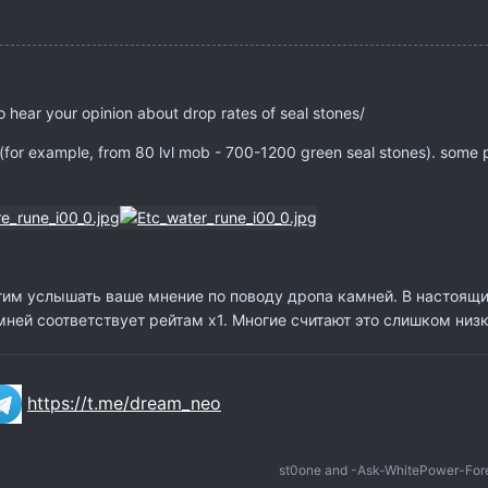
hear your opinion about drop rates of seal stones/
for example, from 80 lvl mob - 700-1200 green seal stones). some p
тим услышать ваше мнение по поводу дропа камней. В настоящ
мней соответствует рейтам x1. Многие считают это слишком низ
https://t.me/dream_neo
st0one
and
-Ask-WhitePower-For