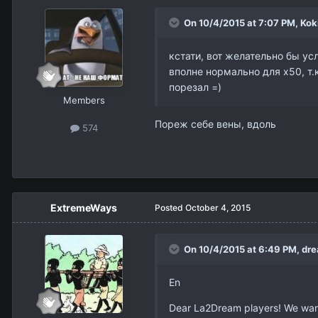
On 10/4/2015 at 7:07 PM,
Kok
кстати, вот желательно бы ус
вполне нормально для х50, т.
порезал =)
Members
Пореж себе вены, вдоль
574
ExtremeWays
Posted
October 4, 2015
On 10/4/2015 at 6:49 PM,
dr
En
Dear La2Dream players! We want 