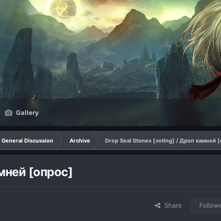
Gallery
General Discussion
Archive
Drop Seal Stones [voting] / Дроп камней 
амней [опрос]
Share
Follow