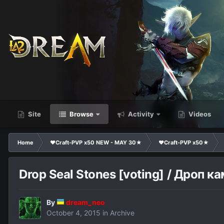
Site
Browse
Activity
Videos
Home
❤Craft-PVP x50 NEW - MAY 30★
❤Craft-PVP x50★
Drop Seal Stones [voting] / Дроп к
By
dream_neo
October 4, 2015
in
Archive