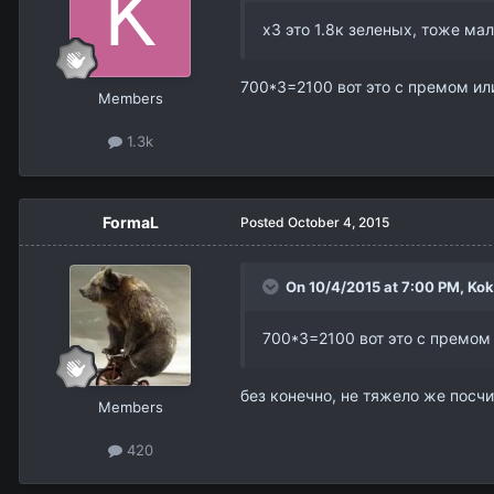
х3 это 1.8к зеленых, тоже м
700*3=2100 вот это с премом ил
Members
1.3k
FormaL
Posted
October 4, 2015
On 10/4/2015 at 7:00 PM,
Kok
700*3=2100 вот это с премом 
без конечно, не тяжело же посчи
Members
420