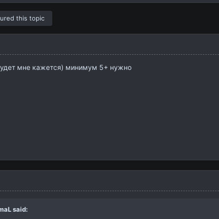
ured this topic
 будет мне кажется) минимум 5+ нужно
maL
said: