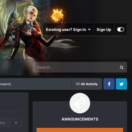
Existing user? Sign In
Sign Up
[опрос]
All Activity
Facebook
Twitter
ANNOUNCEMENTS
ers
0