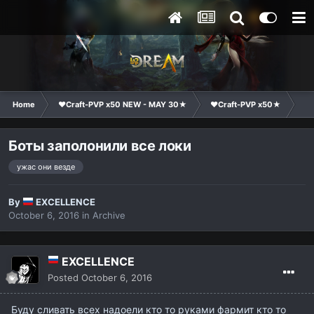
Home
❤Craft-PVP x50 NEW - MAY 30★
❤Craft-PVP x50★
Co
Боты заполонили все локи
ужас они везде
By
EXCELLENCE
October 6, 2016
in
Archive
EXCELLENCE
Posted
October 6, 2016
Буду сливать всех надоели кто то руками фармит кто то