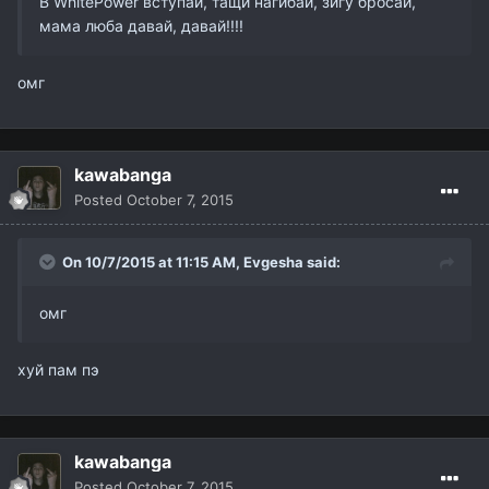
В WhitePower вступай, тащи нагибай, зигу бросай,
мама люба давай, давай!!!!
омг
kawabanga
Posted
October 7, 2015
On 10/7/2015 at 11:15 AM,
Evgesha
said:
омг
хуй пам пэ
kawabanga
Posted
October 7, 2015