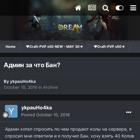
Home
❤Craft-PVP x50 NEW - MAY 30★
❤Craft-PVP x50★
Ge
Админ за что Бан?
By
ykpauHo4ka
October 10, 2016
in
Archive
ykpauHo4ka
Posted
October 10, 2016
Админ хотел спросить по чем продают колы на сервере, я
спросил мне ответили и я получил Бан. хочу взять 40 Колов