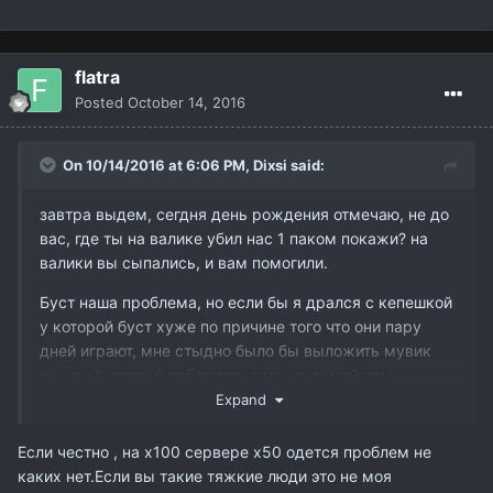
flatra
Posted
October 14, 2016
On 10/14/2016 at 6:06 PM,
Dixsi
said:
завтра выдем, сегдня день рождения отмечаю, не до
вас, где ты на валике убил нас 1 паком покажи? на
валики вы сыпались, и вам помогили.
Буст наша проблема, но если бы я дрался с кепешкой
у которой буст хуже по причине того что они пару
дней играют, мне стыдно было бы выложить мувик
как вы "царски" победили. дальше думай сам
Expand
Если честно , на х100 сервере х50 одется проблем не
каких нет.Если вы такие тяжкие люди это не моя