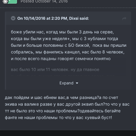
Posted
October 14, 2016
On 10/14/2016 at 2:20 PM,
Dixsi
said:
боже убили нас, когад мы были 3 день на серве,
когда вы были уже неделя+, мы с 3 нублами тогда
были и больше половины с БО бижой, пока вы пришли
собрались, мы фанились канцел, нас было 8 челвоек,
и после всего пацаны говорят семечки понятно
вас было 10 или 11 человек. ну да главное
выебнуться, думаю это не последняя драка, еще
пересекемся только уже в равном составе и эквипе
Expand
дак пойдем и шас ебнем вас,в чем разница?а по счет
экива на валике разве у вас другой эквип был?то что у вас
тт не было это что наши проблемы?одевайтесь бегайте
фанте не наши проблемы то что у вас хуевый буст!