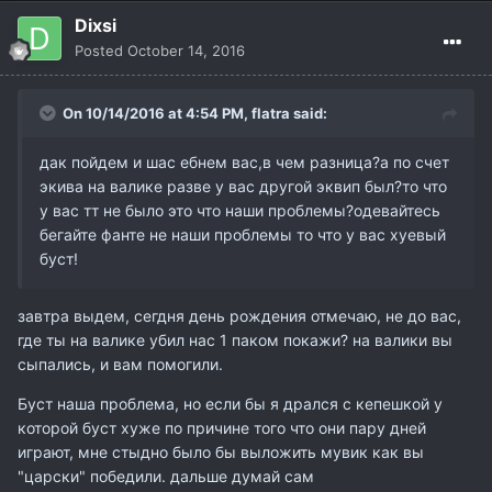
Dixsi
Posted
October 14, 2016
On 10/14/2016 at 4:54 PM,
flatra
said:
дак пойдем и шас ебнем вас,в чем разница?а по счет
экива на валике разве у вас другой эквип был?то что
у вас тт не было это что наши проблемы?одевайтесь
бегайте фанте не наши проблемы то что у вас хуевый
буст!
завтра выдем, сегдня день рождения отмечаю, не до вас,
где ты на валике убил нас 1 паком покажи? на валики вы
сыпались, и вам помогили.
Буст наша проблема, но если бы я дрался с кепешкой у
которой буст хуже по причине того что они пару дней
играют, мне стыдно было бы выложить мувик как вы
"царски" победили. дальше думай сам