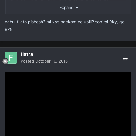
как вы "царски" победили. дальше думай сам
Expand
nahui ti eto pishesh? mi vas packom ne ubili? sobirai 9ky, go
gvg
flatra
Posted
October 16, 2016