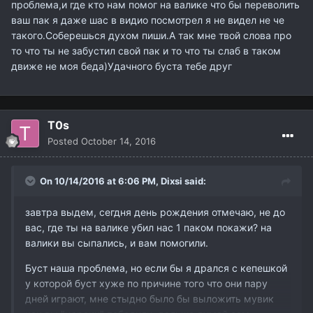
проблема,и где кто нам помог на валике что бы переволить
ваш пак я даже шас в видио посмотрел я не видел не че
такого.Соберешься духом пиши.А так мне твой слова про
то что ты не забустил свой пак и то что ты слаб в таком
движе не моя беда)Удачного буста тебе друг
T0s
Posted
October 14, 2016
On 10/14/2016 at 6:06 PM,
Dixsi
said:
завтра выдем, сегдня день рождения отмечаю, не до
вас, где ты на валике убил нас 1 паком покажи? на
валики вы сыпались, и вам помогили.
Буст наша проблема, но если бы я дрался с кепешкой
у которой буст хуже по причине того что они пару
дней играют, мне стыдно было бы выложить мувик