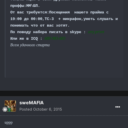
проффы:ММ\БП.
От вас требуется:Посещения нашего прайма с
19:00 до 00:00,ТС-3 + микрафон,уметь слушать и
понимать что от вас хотят.
По поводу набора писать в skype :
arty.privet
Или же в ICQ :
689-983-683
Всем удачного старта
sweMAFIA
Posted
October 6, 2015
uppp