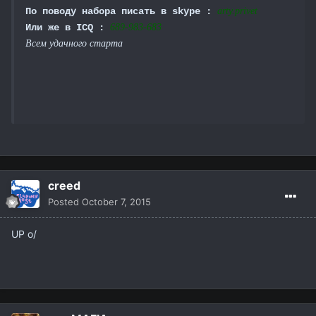
По поводу набора писать в skype :
arty.privet
Или же в ICQ :
689-983-683
Всем удачного старта
creed
Posted
October 7, 2015
UP o/