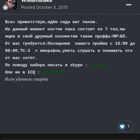
WilliamBlake
Posted
October 5, 2015
Всех приветствую,идём сюда маг паком.
На данный момент костяк пака состоит из 7 тел,мы
ищем в свой дружный коллектив такие проффы:ММ\БП.
От вас требуется:Посещения нашего прайма с 19:00 до
00:00,ТС-3 + микрафон,уметь слушать и понимать что
от вас хотят.
По поводу набора писать в skype :
arty.privet
Или же в ICQ :
689-983-683
Всем удачного старта
1