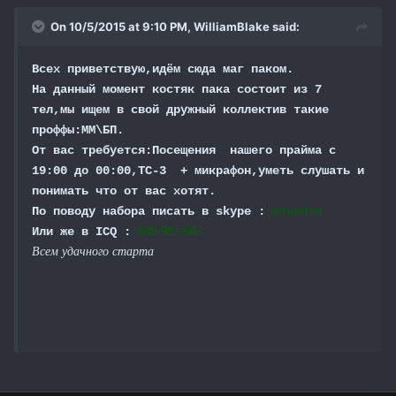
On 10/5/2015 at 9:10 PM,
WilliamBlake
said:
Всех приветствую,идём сюда маг паком.
На данный момент костяк пака состоит из 7
тел,мы ищем в свой дружный коллектив такие
проффы:ММ\БП.
От вас требуется:Посещения нашего прайма с
19:00 до 00:00,ТС-3 + микрафон,уметь слушать и
понимать что от вас хотят.
По поводу набора писать в skype :
arty.privet
Или же в ICQ :
689-983-683
Всем удачного старта