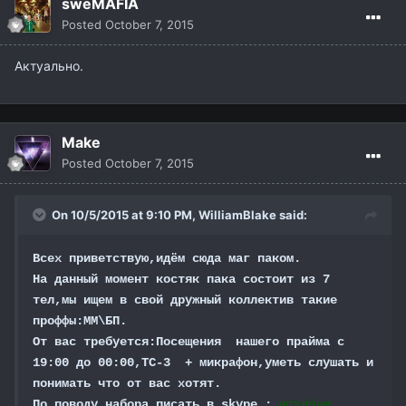
sweMAFIA
Posted
October 7, 2015
Актуально.
Make
Posted
October 7, 2015
On 10/5/2015 at 9:10 PM,
WilliamBlake
said:
Всех приветствую,идём сюда маг паком.
На данный момент костяк пака состоит из 7
тел,мы ищем в свой дружный коллектив такие
проффы:ММ\БП.
От вас требуется:Посещения нашего прайма с
19:00 до 00:00,ТС-3 + микрафон,уметь слушать и
понимать что от вас хотят.
По поводу набора писать в skype :
arty.privet