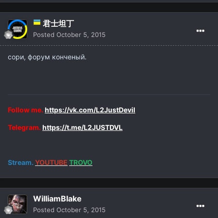
君士坦丁
Posted
October 5, 2015
сори, форум конченый.
Follow me.
https://vk.com/L2JustDevil
Telegram.
https://t.me/L2JUSTDVL
Stream.
YOUTUBE
TROVO
WilliamBlake
Posted
October 5, 2015