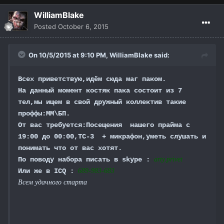
WilliamBlake
Posted
October 6, 2015
On 10/5/2015 at 9:10 PM,
WilliamBlake
said:
Всех приветствую,идём сюда маг паком.
На данный момент костяк пака состоит из 7
тел,мы ищем в свой дружный коллектив такие
проффы:ММ\БП.
От вас требуется:Посещения нашего прайма с
19:00 до 00:00,ТС-3 + микрафон,уметь слушать и
понимать что от вас хотят.
По поводу набора писать в skype :
arty.privet
Или же в ICQ :
689-983-683
Всем удачного старта