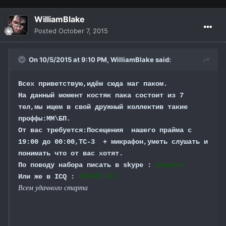
WilliamBlake
Posted
October 7, 2015
On 10/5/2015 at 9:10 PM,
WilliamBlake
said:
Всех приветствую,идём сюда маг паком.
На данный момент костяк пака состоит из 7
тел,мы ищем в свой дружный коллектив такие
проффы:ММ\БП.
От вас требуется:Посещения нашего прайма с
19:00 до 00:00,ТС-3 + микрафон,уметь слушать и
понимать что от вас хотят.
По поводу набора писать в skype :
arty.privet
Или же в ICQ :
689-983-683
Всем удачного старта