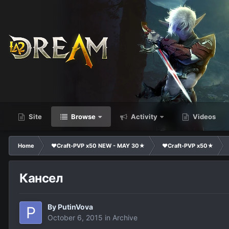
Site
Browse
Activity
Videos
Home
❤Craft-PVP x50 NEW - MAY 30★
❤Craft-PVP x50★
Кансел
By
PutinVova
October 6, 2015
in
Archive