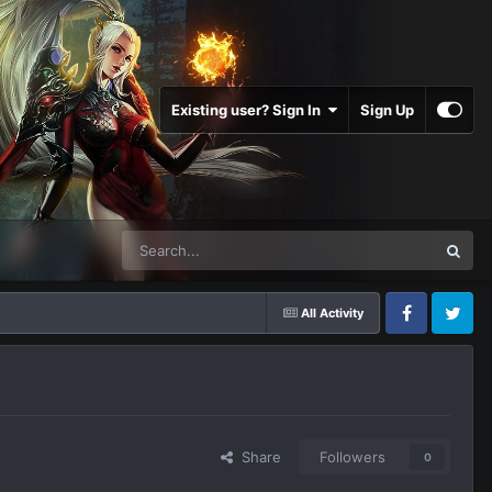
Existing user? Sign In
Sign Up
All Activity
Facebook
Twitter
Share
Followers
0