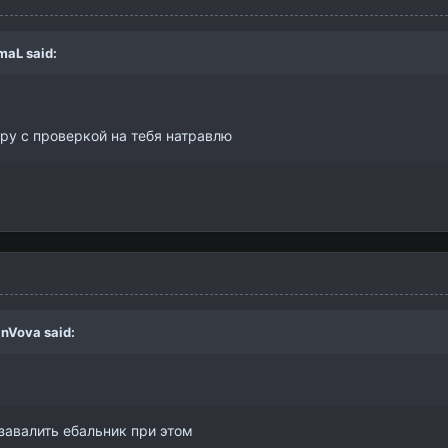
maL
said:
ру с проверкой на тебя натравлю
inVova
said:
завалить ебальник при этом