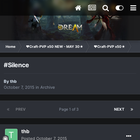
Home
❤Craft-PVP x50 NEW - MAY 30★
❤Craft-PVP x50★
Cl
#Silence
By
thb
October 7, 2015
in
Archive
PREV
Page 1 of 3
NEXT
thb
Posted
October 7, 2015