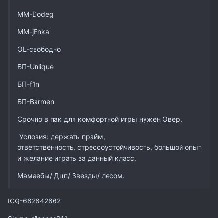
MM-Dodeg
MM-jEnka
OL-свободно
БП-Unlique
БП-f1n
БП-Barmen
Срочно в пак для комфортной игры нужен Овер.
Условия: держать прайм,
ответственность, стрессоустойчивость, большой опыт
и желание играть за данный класс.
Мамаебы/ Дцп/ Звезды/ лесом.
ICQ-682842862