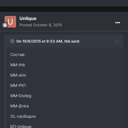
Unlique
Posted
October 8, 2015
On 10/8/2015 at 9:33 AM,
thb
said:
Состав:
MM-thb
MM-atm
MM-PK1
MM-Dodeg
MM-jEnka
OL-свободно
БП-Unlique