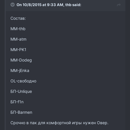
On 10/8/2015 at 9:33 AM,
thb
said:
Состав:
MM-thb
MM-atm
MM-PK1
MM-Dodeg
MM-jEnka
OL-свободно
БП-Unlique
БП-f1n
БП-Barmen
Срочно в пак для комфортной игры нужен Овер.