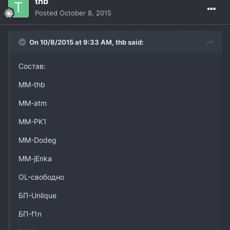
thb
Posted
October 8, 2015
On 10/8/2015 at 9:33 AM,
thb
said:
Состав:
MM-thb
MM-atm
MM-PK1
MM-Dodeg
MM-jEnka
OL-свободно
БП-Unlique
БП-f1n