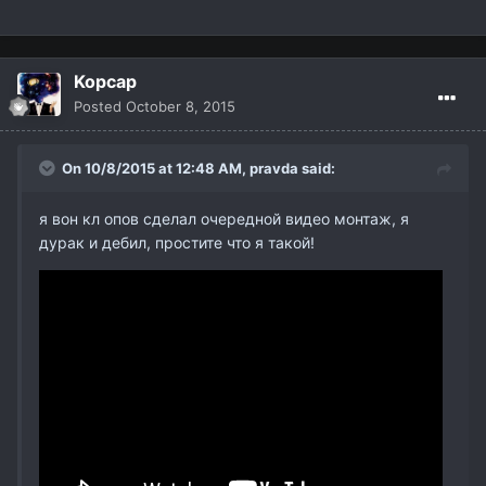
Kopcap
Posted
October 8, 2015
On 10/8/2015 at 12:48 AM,
pravda
said:
я вон кл опов сделал очередной видео монтаж, я
дурак и дебил, простите что я такой!