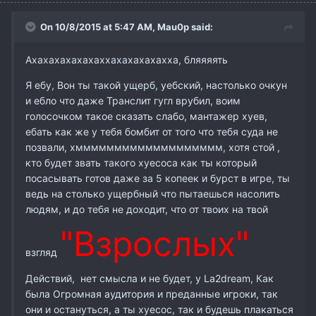
On 10/8/2015 at 5:47 AM,
Mau0p
said:
Ахахахахахахаххахахахахахха, бляяяять
Я ебу, Вон ты такой ущерб, уебский, настолько очкун
и ебло что даже Транслит гугл врубил, воим
голосочком такое сказать слабо, мантажер хуев,
ебать как же у тебя бомбит от того что тебя суда не
позвали, хммммммммммммммммммм, хотя стой ,
кто будет звать такого хуесоса как ты который
посасывать готов даже за 5 копеек и бурст в игре, ты
ведь на столько ущербный что пытаешься насолить
людям, и до тебя не доходит, что от твоих на твой
"Взрослых"
взгляд
Действий, нет смысла и не будет, у La2dream, Как
была Огромная аудитория и преданные игроки, так
они и остануться, а ты хуесос, так и будешь плакаться