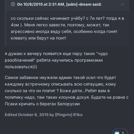
On 10/8/2015 at 2:31 AM,
[adm]-dream
said:
со скольки сейчас начинают учёбу? с 7и лет? тогда я в
4ом ).
Меня легко завести, поэтому, может, так
агрессивно иногда веду себя, особенно когда гонят
клевету или берут на понт!
я думаю к вечеру появится еще пару таких "чудо
разоблачений" ребята научились програмками
пользоваться)))
Самое забавное неужели админ такой осел что будет
каждому встречному описывать всю ситауцию, кому
сколько за что он платит ? Боже дети...Ребят вам в
политику надо, там таких клоунов дохуя. Будете на ровне с
Псаки кричать о берегах Белорусии
Edited
October 8, 2015
by [Pingvin] R1ko
1