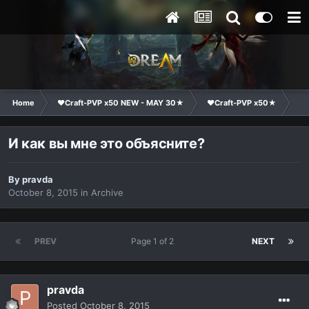
Home
❤Craft-PVP x50 NEW - MAY 30★
❤Craft-PVP x50★
Cl
И как вы мне это объясните?
By
pravda
October 8, 2015
in
Archive
PREV
Page 1 of 2
NEXT
pravda
Posted
October 8, 2015