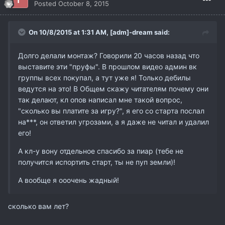
Posted
October 8, 2015
On 10/8/2015 at 1:31 AM,
[adm]-dream
said:
Долго делали монтаж? Говорили 20 часов назад что
выставите эти "пруфы". В прошлом видео админ вк
группы всех покупал, а тут уже я! Только дебилы
ведутся на это! В Общем скажу читателям почему они
так делают, кл опов написал мне такой вопрос,
"сколько вы платите за игру?", я его со старта послал
на***, он ответил угрозами, а я даже не читал и удалил
его!
А кл-у вону отдельное спасибо за пиар (тебе не
получится испортить старт, ты не пуп земли)!
А вообще я ооочень жадный!
сколько вам лет?