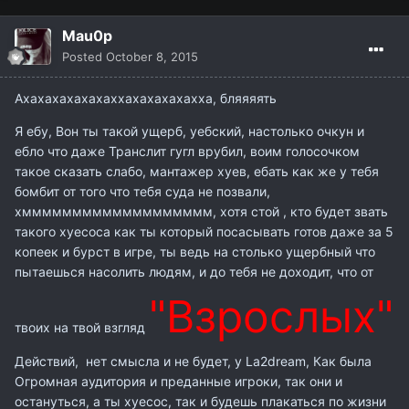
Mau0p
Posted
October 8, 2015
Ахахахахахахаххахахахахахха, бляяяять
Я ебу, Вон ты такой ущерб, уебский, настолько очкун и
ебло что даже Транслит гугл врубил, воим голосочком
такое сказать слабо, мантажер хуев, ебать как же у тебя
бомбит от того что тебя суда не позвали,
хммммммммммммммммммм, хотя стой , кто будет звать
такого хуесоса как ты который посасывать готов даже за 5
копеек и бурст в игре, ты ведь на столько ущербный что
пытаешься насолить людям, и до тебя не доходит, что от
"Взрослых"
твоих на твой взгляд
Действий, нет смысла и не будет, у La2dream, Как была
Огромная аудитория и преданные игроки, так они и
остануться, а ты хуесос, так и будешь плакаться по жизни