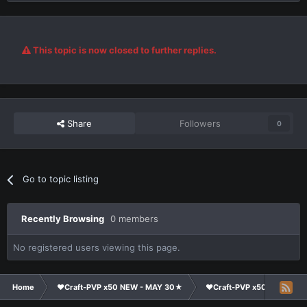
This topic is now closed to further replies.
Share
Followers
0
Go to topic listing
Recently Browsing
0 members
No registered users viewing this page.
Home
❤Craft-PVP x50 NEW - MAY 30★
❤Craft-PVP x50★
Cl