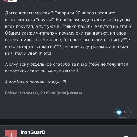
Долго делали монтаж? Говорили 20 часов назад что
выставите эти "пруфы". В прошлом видео админ вк группы
всех покупал, а тут уже я! Только дебилы ведутся на это! В
Общем скажу читателям почему они так делают, кл опов
написал мне такой вопрос, "сколько вы платите за игру?", я
его со старта послал на***, он ответил угрозами, а я даже
не читал и удалил его!
А кл-у вону отдельное спасибо за пиар (тебе не получится
испортить старт, ты не пуп земли)!
А вообще я ооочень жадный!
Edited
October 8, 2015
by [adm]-dream
3
IronGuarD