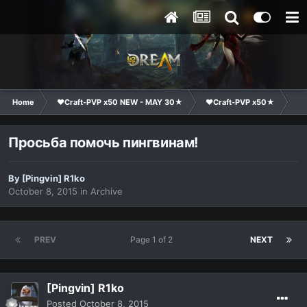
Home
❤Craft-PVP x50 NEW - MAY 30★
❤Craft-PVP x50★
Te
Просьба помочь пингвинам!
By
[Pingvin] R1ko
October 8, 2015
in
Archive
PREV
Page 1 of 2
NEXT
[Pingvin] R1ko
Posted
October 8, 2015