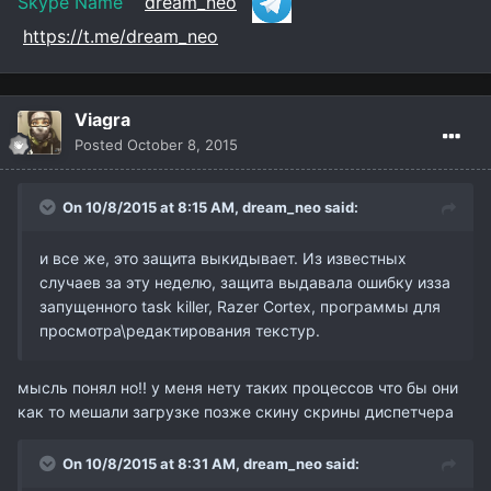
Skype Name
dream_neo
https://t.me/dream_neo
Viagra
Posted
October 8, 2015
On 10/8/2015 at 8:15 AM,
dream_neo
said:
и все же, это защита выкидывает. Из известных
случаев за эту неделю, защита выдавала ошибку изза
запущенного task killer, Razer Cortex, программы для
просмотра\редактирования текстур.
мысль понял но!! у меня нету таких процессов что бы они
как то мешали загрузке позже скину скрины диспетчера
On 10/8/2015 at 8:31 AM,
dream_neo
said: