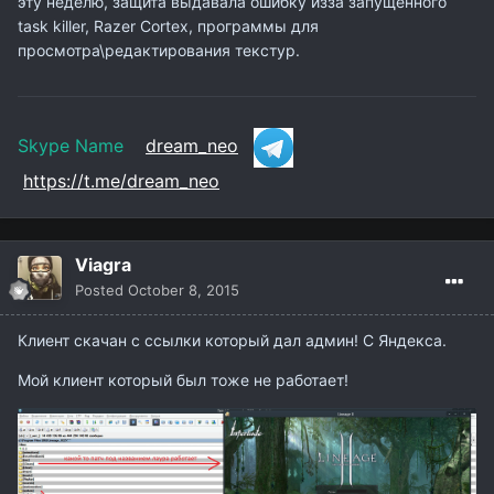
эту неделю, защита выдавала ошибку изза запущенного
task killer, Razer Cortex, программы для
просмотра\редактирования текстур.
Skype Name
dream_neo
https://t.me/dream_neo
Viagra
Posted
October 8, 2015
Клиент скачан с ссылки который дал админ! С Яндекса.
Мой клиент который был тоже не работает!