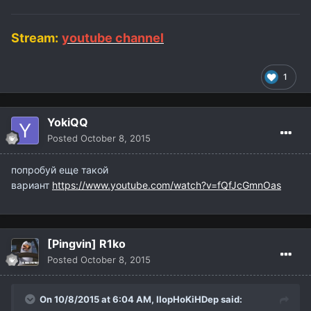
Stream:
youtube channel
1
YokiQQ
Posted
October 8, 2015
попробуй еще такой
вариант
https://www.youtube.com/watch?v=fQfJcGmnOas
[Pingvin] R1ko
Posted
October 8, 2015
On 10/8/2015 at 6:04 AM,
IIopHoKiHDep
said: