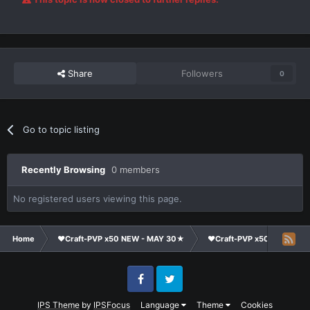
Share
Followers
0
Go to topic listing
Recently Browsing
0 members
No registered users viewing this page.
Home
❤Craft-PVP x50 NEW - MAY 30★
❤Craft-PVP x50★
Te
Facebook
Twitter
IPS Theme
by
IPSFocus
Language
Theme
Cookies