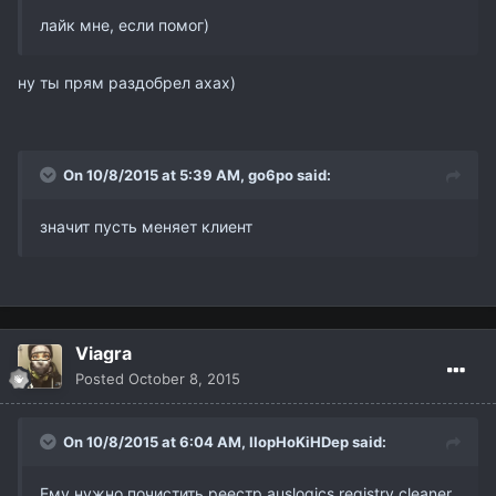
лайк мне, если помог)
ну ты прям раздобрел
ахах)
On 10/8/2015 at 5:39 AM,
go6po
said:
значит пусть меняет клиент
Viagra
Posted
October 8, 2015
On 10/8/2015 at 6:04 AM,
IIopHoKiHDep
said:
Ему нужно почистить реестр auslogics registry cleaner