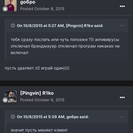
go6po
Posted
October 8, 2015
On 10/8/2015 at 5:27 AM,
[Pingvin] R1ko
said:
тебя сразу послать или чуть попозже ?)) антивирусы
отключал брендмауер отключал програм никаких не
включал
пусть удаляет л2 играй один))))
[Pingvin] R1ko
Posted
October 8, 2015
On 10/8/2015 at 5:39 AM,
go6po
said:
значит пусть меняет клиент