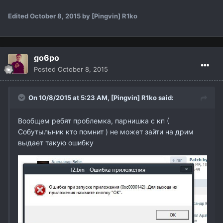
Edited
October 8, 2015
by [Pingvin] R1ko
go6po
Posted
October 8, 2015
On 10/8/2015 at 5:23 AM,
[Pingvin] R1ko
said:
Вообщем ребят проблемка, парнишка с кп (
Собутыльник кто помнит ) не может зайти на дрим
выдает такую ошибку