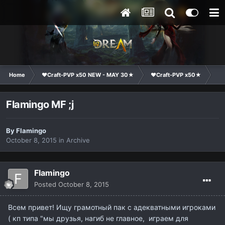
Home
❤Craft-PVP x50 NEW - MAY 30★
❤Craft-PVP x50★
Cl
Flamingo MF ;j
By
Flamingo
October 8, 2015
in
Archive
Flamingo
Posted
October 8, 2015
Всем привет! Ищу грамотный пак с адекватными игроками
( кп типа "мы друзья, нагиб не главное, играем для