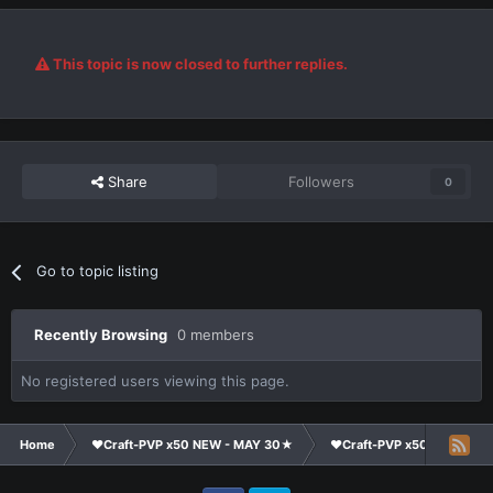
This topic is now closed to further replies.
Share
Followers
0
Go to topic listing
Recently Browsing
0 members
No registered users viewing this page.
Home
❤Craft-PVP x50 NEW - MAY 30★
❤Craft-PVP x50★
Cl