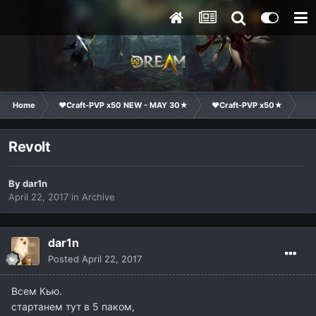
Home
❤Craft-PVP x50 NEW - MAY 30★
❤Craft-PVP x50★
Cl
Revolt
By
dar1n
April 22, 2017
in
Archive
dar1n
Posted
April 22, 2017
Всем Кью.
стартанем тут в 5 паком,