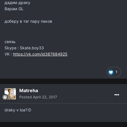
дадим драку
Варам GL
доберу в таг пару паков
связь
Skype : Skate.boy33
VK :
https://vk.com/id387684925
1
Matreha
Posted
April 22, 2017
draky v loa?:D