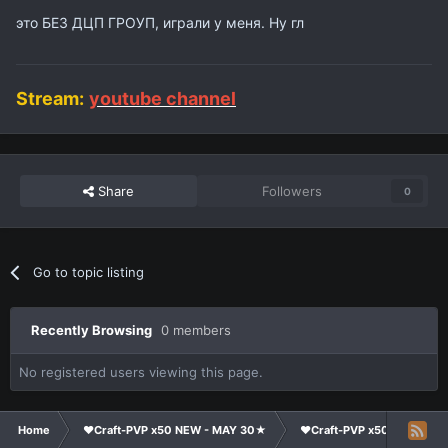
это БЕЗ ДЦП ГРОУП, играли у меня. Ну гл
Stream:
youtube channel
Share
Followers
0
Go to topic listing
Recently Browsing
0 members
No registered users viewing this page.
Home
❤Craft-PVP x50 NEW - MAY 30★
❤Craft-PVP x50★
Cl