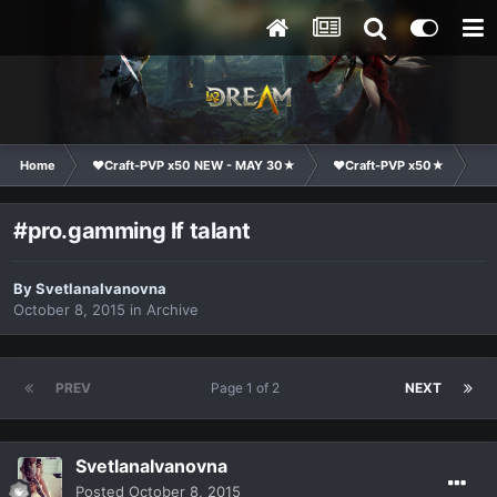
Home
❤Craft-PVP x50 NEW - MAY 30★
❤Craft-PVP x50★
Cl
#pro.gamming lf talant
By
SvetlanaIvanovna
October 8, 2015
in
Archive
PREV
Page 1 of 2
NEXT
SvetlanaIvanovna
Posted
October 8, 2015