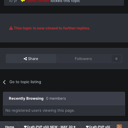
10 yr
[adm]-dream
locked this topic
This topic is now closed to further replies.
Share
Followers
0
Go to topic listing
Recently Browsing
0 members
No registered users viewing this page.
Home
❤Craft-PVP x50 NEW - MAY 30★
❤Craft-PVP x50★
Ge