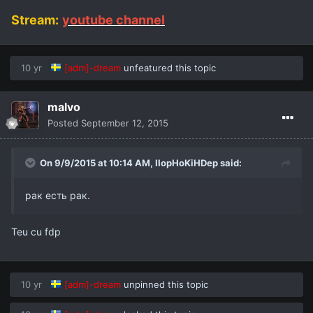
Stream:
youtube channel
10 yr
[adm]-dream
unfeatured this topic
malvo
Posted
September 12, 2015
On 9/9/2015 at 10:14 AM,
IIopHoKiHDep
said:
рак есть рак.
Teu cu fdp
10 yr
[adm]-dream
unpinned this topic