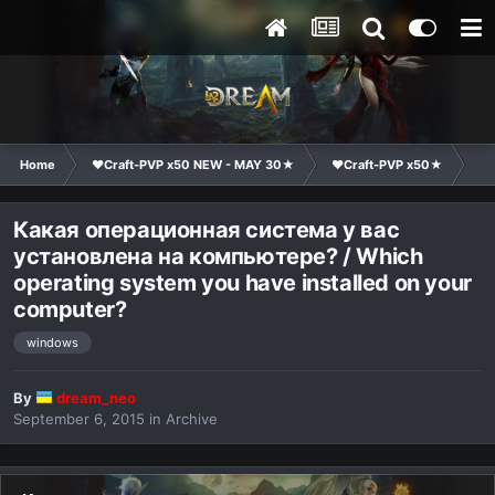
Home
❤Craft-PVP x50 NEW - MAY 30★
❤Craft-PVP x50★
Ge
Какая операционная система у вас
установлена на компьютере? / Which
operating system you have installed on your
computer?
windows
By
dream_neo
September 6, 2015
in
Archive