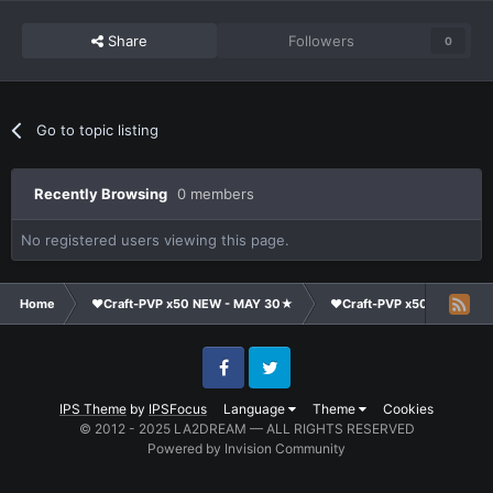
Share
Followers
0
Go to topic listing
Recently Browsing
0 members
No registered users viewing this page.
Home
❤Craft-PVP x50 NEW - MAY 30★
❤Craft-PVP x50★
Te
Facebook
Twitter
IPS Theme
by
IPSFocus
Language
Theme
Cookies
© 2012 - 2025 LA2DREAM — ALL RIGHTS RESERVED
Powered by Invision Community