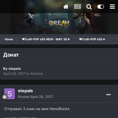
Home
❤Craft-PVP x50 NEW - MAY 30★
❤Craft-PVP x50★
Te
Донат
By
stepals
April 29, 2017
in
Archive
stepals
Posted
April 29, 2017
Отправил 3 коин на имя HanoiRocks