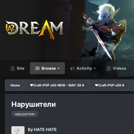
Site
Browse
Activity
Videos
Home
❤Craft-PVP x50 NEW - MAY 30★
❤Craft-PVP x50★
Нарушители
нарушители
By
HATE HATE