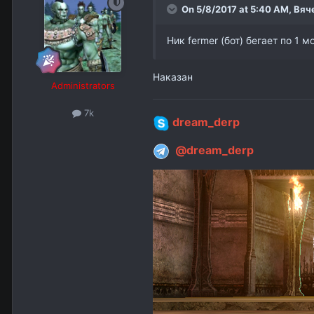
On 5/8/2017 at 5:40 AM,
Вяч
Ник fermer (бот) бегает по 1 мо
Наказан
Administrators
7k
dream_derp
@dream_derp