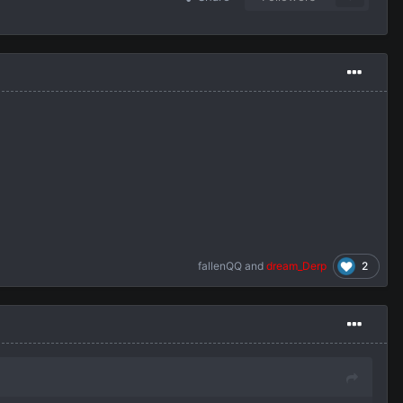
2
fallenQQ
and
dream_Derp