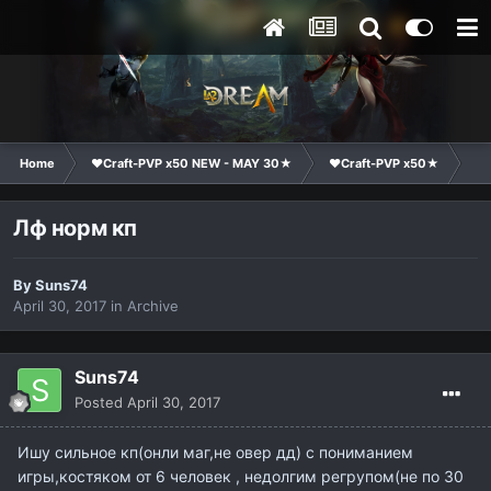
Home
❤Craft-PVP x50 NEW - MAY 30★
❤Craft-PVP x50★
Cl
Лф норм кп
By
Suns74
April 30, 2017
in
Archive
Suns74
Posted
April 30, 2017
Ишу сильное кп(онли маг,не овер дд) с пониманием
игры,костяком от 6 человек , недолгим регрупом(не по 30