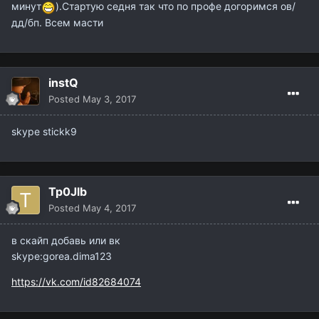
минут
).Стартую седня так что по профе догоримся ов/
дд/бп. Всем масти
instQ
Posted
May 3, 2017
skype stickk9
Tp0Jlb
Posted
May 4, 2017
в скайп добавь или вк
skype:gorea.dima123
https://vk.com/id82684074