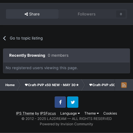
Share
Followers
0
Go to topic listing
Recently Browsing
0 members
No registered users viewing this page.
Home
❤Craft-PVP x50 NEW - MAY 30★
❤Craft-PVP x50★
Cl
Facebook
Twitter
IPS Theme
by
IPSFocus
Language
Theme
Cookies
© 2012 - 2025 LA2DREAM — ALL RIGHTS RESERVED
Powered by Invision Community