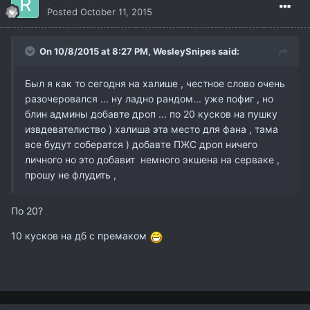
Posted
October 11, 2015
On 10/8/2015 at 8:27 PM,
WesleySnipes
said:
Был я как то сегодня на халише , честное слово очень
разочеровался ... ну ладно рандом... уже пофиг , но
блин админы добавте дроп ... по 20 кусков на пушку
извдевателиство ) халиша эта место для фана , тама
все будут собератся ) добавте ПЖС дроп ничего
личного но это добавит немного экшена на серваке ,
прошу не флудить ,
По 20?
10 кусков на дб с премаком