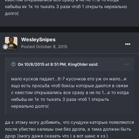
набьёш их 1к то тыкать 3 раза чтоб 1 открыть нереально
долго(
WesleySnipes
Posted
October 8, 2015
On 10/8/2015 at 8:51 PM,
KingOlder
said:
мало кусков падает...6-7 кусочков ето уж оч мало...и
ещо есть просьба чтоб боксы которые даются в связи
с квестом открывались все сразу а не по 1...а то когда
набьёш их 1к то тыкать 3 раза чтоб 1 открыть
нереально долго(
да к этому могу добивить, что сундуки каторые появляются
после убиство халишы они без дропа, а тама должен быть
дрор ))могу даже сказать что ) а вот шанс я хз )