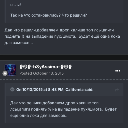
ыыы!
Так на что остановились? Что решили?
Дак что решили,добавляем дроп халише топ лсы,апиги
поднять % на выпадение пух/шмота. Будет ещё одна лока
для замесов...
۩۞۩-h3yAssima-۩۞۩
Posted
October 13, 2015
On 10/13/2015 at 8:48 PM,
California
said:
Дак что решили,добавляем дроп халише топ
лсы,апиги поднять % на выпадение пух/шмота. Будет
ещё одна лока для замесов...