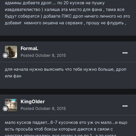
админы добавте дроп ... по 20 кусков на пушку
извдевателиство ) халиша эта место для фана , тама все
будут собератся ) добавте ПЖС дроп ничего личного но это
добавит немного экшена на серваке , прошу не флудить ,
FormaL
Posted
October 8, 2015
для начала нужно выяснить что тебе нужно больше, дроп
или фан
KingOlder
Posted
October 8, 2015
мало кусков падает...6-7 кусочков ето уж оч мало...и ещо
есть просьба чтоб боксы которые даются в связи с
квестом открывались все сразу а не по 1...а то когда