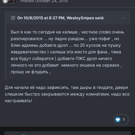
Posted
October 24, 2015
On 10/8/2015 at 8:27 PM,
WesleySnipes
said:
Был я как то сегодня на халише , честное слово очень
разочеровался ... ну ладно рандом... уже пофиг , но
блин админы добавте дроп ... по 20 кусков на пушку
извдевателиство ) халиша эта место для фана , тама
все будут собератся ) добавте ПЖС дроп ничего
личного но это добавит немного экшена на серваке ,
прошу не флудить ,
Для начала её надо зафиксить, там дыры в геодате, двери
слишком быстро закрываются между комнатами, надо все
настраивать!
1