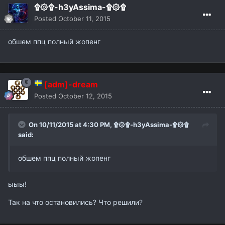
۩۞۩-h3yAssima-۩۞۩
Posted
October 11, 2015
обшем ппц полный жопенг
[adm]-dream
Posted
October 12, 2015
On 10/11/2015 at 4:30 PM,
۩۞۩-h3yAssima-۩۞۩
said:
обшем ппц полный жопенг
ыыы!
Так на что остановились? Что решили?