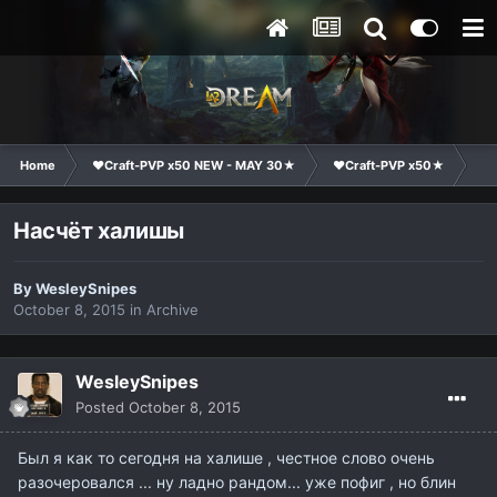
Home
❤Craft-PVP x50 NEW - MAY 30★
❤Craft-PVP x50★
Su
Насчёт халишы
By
WesleySnipes
October 8, 2015
in
Archive
WesleySnipes
Posted
October 8, 2015
Был я как то сегодня на халише , честное слово очень
разочеровался ... ну ладно рандом... уже пофиг , но блин