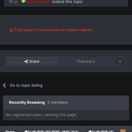
10 yr
[adm]-dream
locked this topic
This topic is now closed to further replies.
Share
Followers
0
Go to topic listing
Recently Browsing
0 members
No registered users viewing this page.
Home
❤Craft-PVP x50 NEW - MAY 30★
❤Craft-PVP x50★
Su