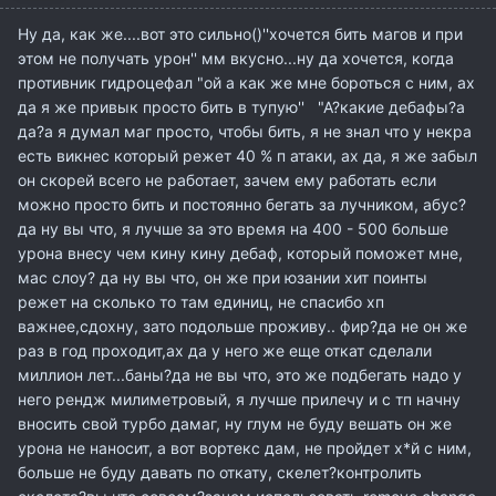
Ну да, как же....вот это сильно()''хочется бить магов и при
этом не получать урон'' мм вкусно...ну да хочется, когда
противник гидроцефал "ой а как же мне бороться с ним, ах
да я же привык просто бить в тупую'' "А?какие дебафы?а
да?а я думал маг просто, чтобы бить, я не знал что у некра
есть викнес который режет 40 % п атаки, ах да, я же забыл
он скорей всего не работает, зачем ему работать если
можно просто бить и постоянно бегать за лучником, абус?
да ну вы что, я лучше за это время на 400 - 500 больше
урона внесу чем кину кину дебаф, который поможет мне,
мас слоу? да ну вы что, он же при юзании хит поинты
режет на сколько то там единиц, не спасибо хп
важнее,сдохну, зато подольше проживу.. фир?да не он же
раз в год проходит,ах да у него же еще откат сделали
миллион лет...баны?да не вы что, это же подбегать надо у
него рендж милиметровый, я лучше прилечу и с тп начну
вносить свой турбо дамаг, ну глум не буду вешать он же
урона не наносит, а вот вортекс дам, не пройдет х*й с ним,
больше не буду давать по откату, скелет?контролить