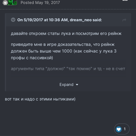
Posted
May 19, 2017
On 5/19/2017 at 10:36 AM,
dream_neo
said:
давайте откроем статы лука и посмотрим его рейнж
приведите мне в игре доказательства, что рейнж
должен быть выше чем 1000 (как сейчас у лука 3
профы с пассивкой)
аргументы типа "должно" "так помню" и тд - не в счет
Expand
итак, мои аргументы
вот так и надо с этими нытиками)
базовый рейнж луков - 500
селф умение long shot 1лвл - 200 и 2 лвл - 400
http://www.linedia.ru/wiki/Long_Shot_(113)
1
селф 3 профы арчери - 100 (на всех интерлюд