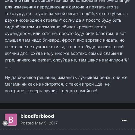
скелета?вы что совсем?зачем использовать remove change
для изменения передвижения самона и прятать его за
текстуру, не ...пусть за мной бегает, пох*й, что его убьют с
двух ников(одной стрелы)'' сс?ну да я просто буду бить
гидробластом и возможно сбивать резист вотер
сурендером, или хотя не, просто буду бить бластом, я вот
слышал там надо близард, фрост, айс вортекс кидать, но
не это все не нужные скилы, я просто буду вносить свой
еб*чий дпс'' сх?да не, у них же вортекс самый слабый в
игре, ничего не режет, слоу?да не, там шанс не миллион %"
.....
Ну да,хорошое решение, изменять лучникам ренж, они же
магами ни как не контрятся, с такой игрой ..да, не
контрятся..теперь лучник - ведро помойное!
bloodforblood
Posted
May 5, 2017