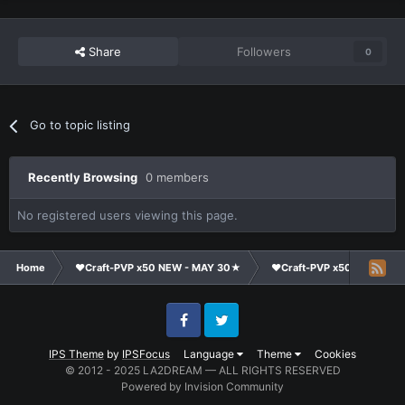
проектах именно 100 добавляет этот селф)
http://www.linedia.ru/wiki/Archery_(431)
Share
Followers
0
итого макс рейнж лукарей 500+400+100= 1000 что у
нас и есть (это рейнж простых выстрелов с лука,
скиллы как и указано имеют рейнж 900)
Go to topic listing
Recently Browsing
0 members
Ждем ваши цифры
No registered users viewing this page.
Home
❤Craft-PVP x50 NEW - MAY 30★
❤Craft-PVP x50★
Te
Facebook
Twitter
IPS Theme
by
IPSFocus
Language
Theme
Cookies
© 2012 - 2025 LA2DREAM — ALL RIGHTS RESERVED
Powered by Invision Community