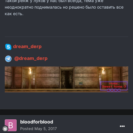
Такой ренж у луков у нас был всегда, тема уже
неоднократно поднималась но решено было оставить все
как есть.
dream_derp
@dream_derp
bloodforblood
Posted
May 5, 2017