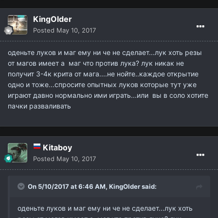
KingOlder
Posted
May 10, 2017
оденьте луков и маг ему ни че не сделает...лук хоть резы
от магов имеет а маг что против лука? лук никак не
получит 3-4к крита от мага....не нойте..каждое открытие
одно и тоже...спросите опытных луков которые тут уже
играют давно нормально ими играть...или вы в соло хотите
пачки разваливать
Kitaboy
Posted
May 10, 2017
On 5/10/2017 at 6:46 AM,
KingOlder
said:
оденьте луков и маг ему ни че не сделает...лук хоть