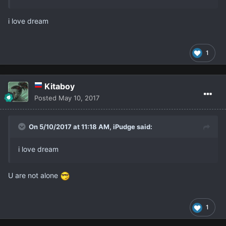
i love dream
1
Kitaboy
Posted
May 10, 2017
On 5/10/2017 at 11:18 AM,
iPudge
said:
i love dream
U are not alone
1