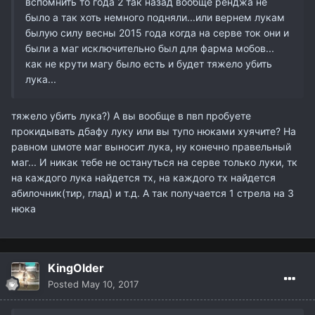
вспомнить то года 2 так назад вообще ренджа не
было а так хоть немного подняли...или вернем лукам
былую силу весны 2015 года когда на серве ток они и
были а маг исключительно был для фарма мобов...
как не крути магу было есть и будет тяжело убить
лука...
тяжело убить лука?) А вы вообще в пвп пробуете
прокидывать дбафу луку или вы тупо нюками хуячите? На
равном шмоте маг выносит лука, ну конечно правельный
маг... И никак тебе не остануться на серве только луки, тк
на каждого лука найдется тх, на каждого тх найдется
абилочник(тир, глад) и т.д. А так получается 1 стрела на 3
нюка
KingOlder
Posted
May 10, 2017