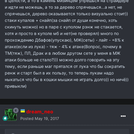
в целости, а то в камень мизинцем упрёшься на страйдере
и идти не можешь, а то за дерево спрячешься...а нет, не
спрячешься, дерево оказывается только визуально стоит))
стаки купалов + снайп(за снайп от души конечно, хоть
скинуть можно) но в паре с куполом рэнж не стакается,
хотя и просто в куполе мб и нет(не проверял) много по
прохождению Дбафов(упускаю), МЖ(сеты) - лайт - +8% к
атаке(если из лука) - тяж - 4% к атаке(Вопрос, почему в
ТМ(тяж), ПЛ, Драк и в любом другом сете у меня в МЖ
атаки больше не стало?))) можно долго говорить на эту
тему, если раньше маг прятался от лука что бы сократить
ренж и старт был в их пользу, то теперь лукам надо
ныкаться что бы в кошки мышки не играть долго)) но ничё))
привыкли)
dream_neo
Posted
May 19, 2017