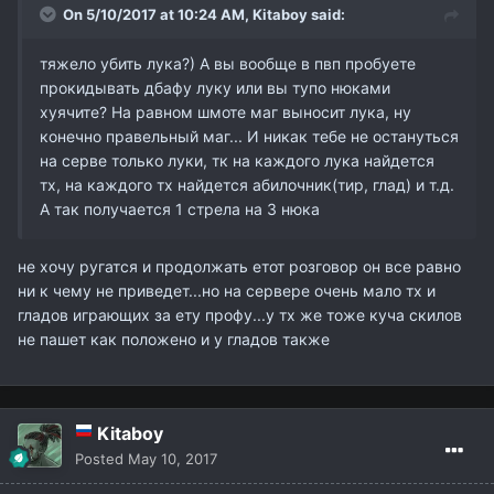
On 5/10/2017 at 10:24 AM,
Kitaboy
said:
тяжело убить лука?) А вы вообще в пвп пробуете
прокидывать дбафу луку или вы тупо нюками
хуячите? На равном шмоте маг выносит лука, ну
конечно правельный маг... И никак тебе не остануться
на серве только луки, тк на каждого лука найдется
тх, на каждого тх найдется абилочник(тир, глад) и т.д.
А так получается 1 стрела на 3 нюка
не хочу ругатся и продолжать етот розговор он все равно
ни к чему не приведет...но на сервере очень мало тх и
гладов играющих за ету профу...у тх же тоже куча скилов
не пашет как положено и у гладов также
Kitaboy
Posted
May 10, 2017