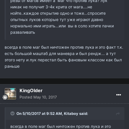
резы от магов имеет а маг что против лука? лук
никак не получит 3-4к крита от мага....не
нойте..каждое открытие одно и тоже...спросите
опытных луков которые тут уже играют давно
нормально ими играть...или вы в соло хотите пачки
разваливать
всегда в поле маг был ничтожен против лука и это факт т.к.
есть большой маштаб для маневра и был рендж... а тут
этого нету и лук перестал быть фановым классом как был
раньше
KingOlder
Posted
May 10, 2017
On 5/10/2017 at 9:52 AM,
Kitaboy
said:
всегда в поле маг был ничтожен против лука и это