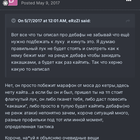
Posted
May 9, 2017
On 5/7/2017 at 12:01 AM,
eRzZI
said:
Вот все что ты описал про дебафы не забывай что ещё
нужно подбежать к луку и кинуть это. Я думаю
правильный лук не будет стоять и смотреть как к
нему бежит маг на рендж дебафа чтобы закидать
какашками, а будет как раз кайтить. Так что херню
какую то написал
Нет, он просто побежит марафон от моса до кетры,здесь
нету кайта...а если бы он и был, пришел ты на тп стоит
флагнутый лук, он либо пканет тебя, либо даст повесить
"какашки", либо просто в тупую будет кайтить дебафы(но
не ренж атаки) непонятно зачем, короче ситуаций много,
разные профильки под тот или инной момент,
определенная тактика
Короче, на*уй я объясняю очевидные вещи