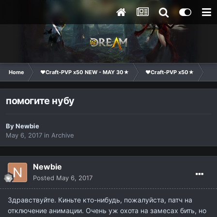
Home
❤Craft-PVP x50 NEW - MAY 30★
❤Craft-PVP x50★
Ge
помогите нубу
By
Newbie
May 6, 2017
in
Archive
Newbie
Posted
May 6, 2017
Здравствуйте. Киньте кто-нибудь, пожалуйста, патч на
отключение анимации. Очень уж охота на замесах бить, но