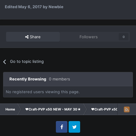
Edited
May 6, 2017
by Newbie
Share
Followers
0
Go to topic listing
Recently Browsing
0 members
No registered users viewing this page.
Home
❤Craft-PVP x50 NEW - MAY 30★
❤Craft-PVP x50★
Ge
Facebook
Twitter