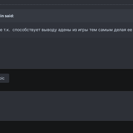
in
said:
ше т.к. способствует выводу адены из игры тем самым делая ее
pic