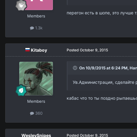
перегон есть в шопе, это лучше
Members
1.3k
Kitaboy
Posted
October 9, 2015
On 10/9/2015 at 6:24 PM,
Ha
Ув.Администрация, сделайте 
кабас что то ты поздно рыпаешьс
Members
360
WesleySnipes
Posted
October 9, 2015