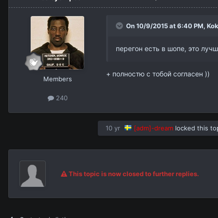
On 10/9/2015 at 6:40 PM,
Kok
перегон есть в шопе, это луч
+ полностю с тобой согласен ))
Members
240
10 yr
[adm]-dream
locked this to
This topic is now closed to further replies.