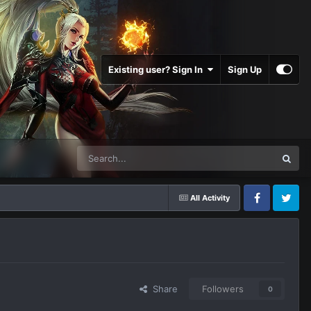
Existing user? Sign In
Sign Up
All Activity
Facebook
Twitter
Share
Followers
0