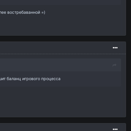
лее востребаванной =)
шит баланц игрового процесса