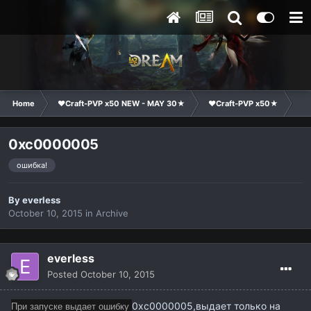
Home
❤Craft-PVP x50 NEW - MAY 30★
❤Craft-PVP x50★
Te
0xc0000005
ошибка!
By
everless
October 10, 2015
in
Archive
everless
Posted
October 10, 2015
При запуске выдает ошибку
0xc0000005,выдает только на