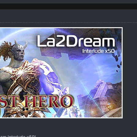
eam Interlude x50!