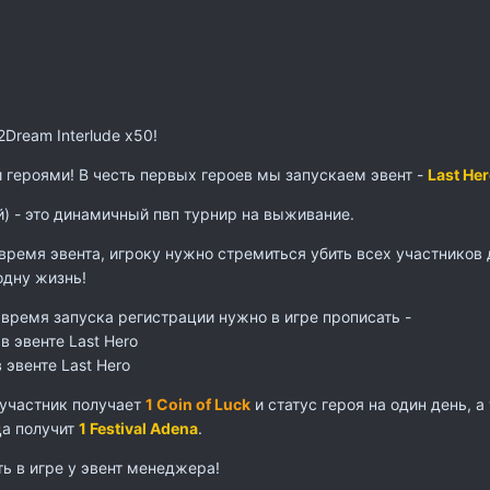
Dream Interlude x50!
героями! В честь первых героев мы запускаем эвент -
Last He
й) - это динамичный пвп турнир на выживание.
 время эвента, игроку нужно стремиться убить всех участников
одну жизнь!
 время запуска регистрации нужно в игре прописать -
 в эвенте Last Hero
в эвенте Last Hero
участник получает
1 Coin of Luck
и статус героя на один день, 
ца получит
1 Festival Adena
.
ь в игре у эвент менеджера!