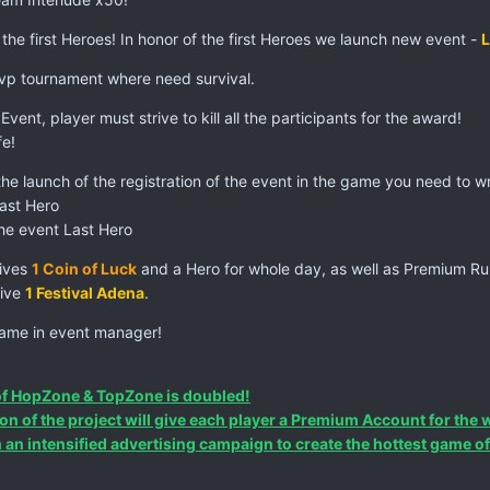
 the first Heroes! In honor of the first Heroes we launch new event -
L
pvp tournament where need survival.
vent, player must strive to kill all the participants for the award!
fe!
the launch of the registration of the event in the game you need to wr
Last Hero
the event Last Hero
eives
1 Coin of Luck
and a Hero for whole day, as well as Premium Ru
eive
1 Festival Adena
.
game in event manager!
 of HopZone & TopZone is doubled!
on of the project will give each player a Premium Account for the 
ch an intensified advertising campaign to create the hottest game 