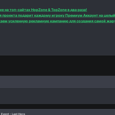
ие на топ-сайтах HopZone & TopZone в два раза!
я проекта подарит каждому игроку Премиум Аккаунт на целый
каем усиленную рекламную кампанию для создания самой жар
Event - Last Hero