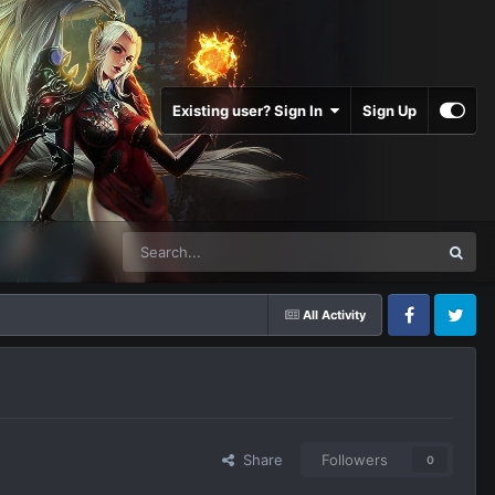
Existing user? Sign In
Sign Up
All Activity
Facebook
Twitter
Share
Followers
0