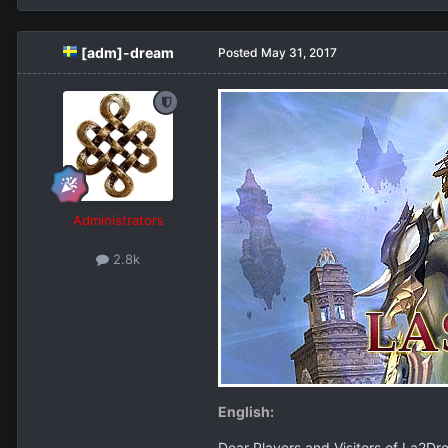
[adm]-dream
Posted
May 31, 2017
Administrators
2.8k
English:
Dear Players and Visitors of La2Dr