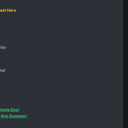
ast Hero
ite-
ne!
whole Day!
of this Summer!