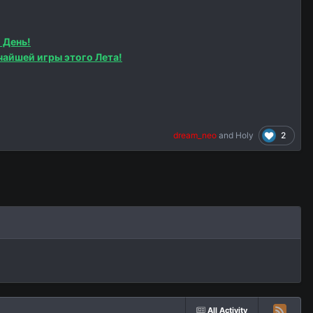
 День!
чайшей игры этого Лета!
2
dream_neo
and
Holy
All Activity