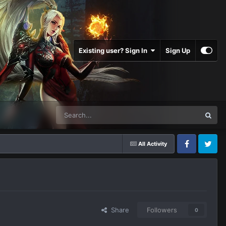
Existing user? Sign In
Sign Up
All Activity
Facebook
Twitter
Share
Followers
0