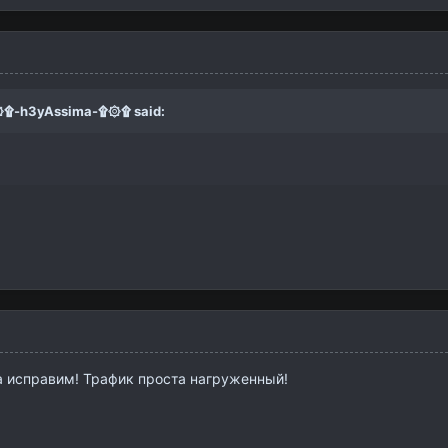
۩-h3yAssima-۩۞۩
said:
а исправим! Трафик проста нагруженный!