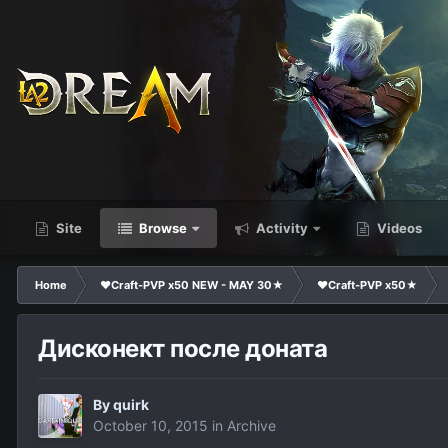
Site
Browse
Activity
Videos
Home
❤Craft-PVP x50 NEW - MAY 30★
❤Craft-PVP x50★
Дисконект после доната
By
quirk
October 10, 2015
in
Archive