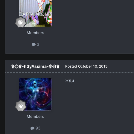
Members
3
۩۞۩-h3yAssima-۩۞۩
Posted
October 10, 2015
жди
Members
93