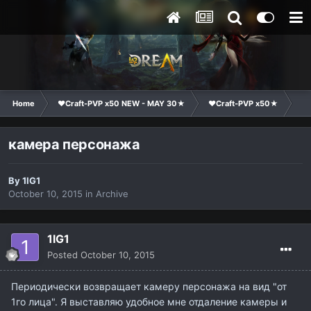
Home
❤Craft-PVP x50 NEW - MAY 30★
❤Craft-PVP x50★
Te
камера персонажа
By
1IG1
October 10, 2015
in
Archive
1IG1
Posted
October 10, 2015
Периодически возвращает камеру персонажа на вид "от
1го лица". Я выставляю удобное мне отдаление камеры и