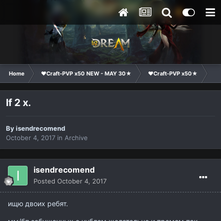
Home
❤Craft-PVP x50 NEW - MAY 30★
❤Craft-PVP x50★
Cl
lf 2 x.
By
isendrecomend
October 4, 2017
in
Archive
isendrecomend
Posted
October 4, 2017
ищю двоих ребят.