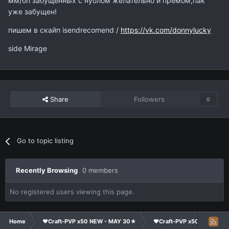
мм/бп забущенных с нублом желательно и премом,пак
уже забущен!
пишем в скайп isendrecomend /
https://vk.com/donnylucky
side Mirage
Share
Followers
0
Go to topic listing
Recently Browsing
0 members
No registered users viewing this page.
Home
❤Craft-PVP x50 NEW - MAY 30★
❤Craft-PVP x50★
Cl