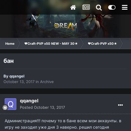
Home
❤Craft-PVP x50 NEW - MAY 30★
❤Craft-PVP x50★
Co
бан
By
qqangel
October 13, 2017
in
Archive
qqangel
Posted
October 13, 2017
Администрация!!! почему то в бане всем мои аккаунты. в
игру не заходил уже дня 3 наверно. решил сегодня