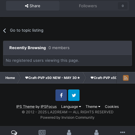
Share
Followers
0
Go to topic listing
Recently Browsing
0 members
No registered users viewing this page.
Home
❤Craft-PVP x50 NEW - MAY 30★
❤Craft-PVP x50★
Co
Facebook
Twitter
IPS Theme
by
IPSFocus
Language
Theme
Cookies
© 2012 - 2025 LA2DREAM — ALL RIGHTS RESERVED
Powered by Invision Community