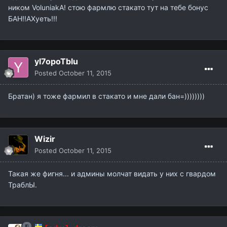
ником VoluniakA! стою фармлю стакато тут на тебе бонус
БАН!!АХуеть!!!
yl7opoTblu
Posted
October 11, 2015
Братан) я тоже фармил в стакато и мне дали бан=))))))))
Wizir
Posted
October 11, 2015
Такая же фигня... и админы молчат видать у них с гвардом
ТраблЫ.