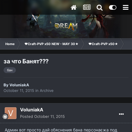
Home
❤Craft-PVP x50 NEW - MAY 30★
❤Craft-PVP x50★
Co
за что Банят???
бан
By
VoluniakA
October 11, 2015
in
Archive
VoluniakA
Posted
October 11, 2015
Админ вот просто дай обяснения бана персонаєжа под