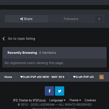
Share
Followers
0
Go to topic listing
Recently Browsing
0 members
No registered users viewing this page.
Home
❤Craft-PVP x50 NEW - MAY 30★
❤Craft-PVP x50★
Ge
Facebook
Twitter
IPS Theme
by
IPSFocus
Language
Theme
Cookies
© 2012 - 2025 LA2DREAM — ALL RIGHTS RESERVED
Powered by Invision Community