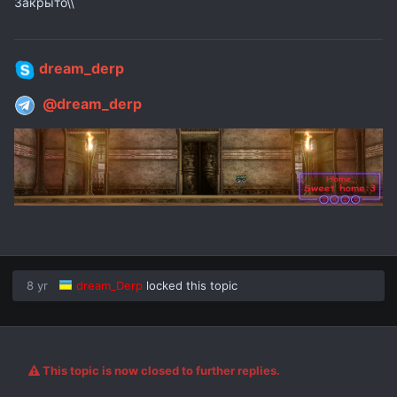
Закрыто\\
dream_derp
@dream_derp
8 yr
dream_Derp
locked this topic
This topic is now closed to further replies.