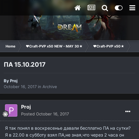
Home
❤Craft-PVP x50 NEW - MAY 30★
❤Craft-PVP x50★
Ge
ПА 15.10.2017
By
Proj
October 16, 2017
in
Archive
Proj
Posted
October 16, 2017
Я так понял в воскресенье давали бесплатно ПА на сутки?
Я в 22.00 в субботу взял ПА,не зная,что через 2 часа он