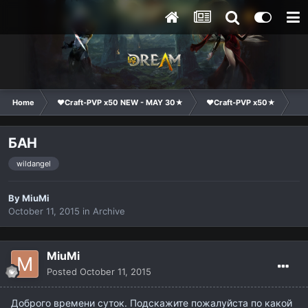
Home
❤Craft-PVP x50 NEW - MAY 30★
❤Craft-PVP x50★
Te
БАН
wildangel
By
MiuMi
October 11, 2015
in
Archive
MiuMi
Posted
October 11, 2015
Доброго времени суток. Подскажите пожалуйста по какой