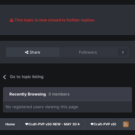
This topic is now closed to further replies.
Share
Followers
0
Go to topic listing
Recently Browsing
0 members
No registered users viewing this page.
Home
❤Craft-PVP x50 NEW - MAY 30★
❤Craft-PVP x50★
Te