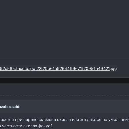
zales
said:
осятся при переносе/смене скилла или же даются по умолчанию
в частности скилла фокус?