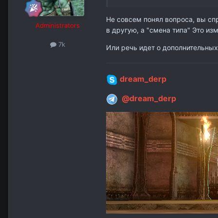
Не совсем понял вопроса, вы спр
Administrators
в другую, а "смена типа" Это из
7k
Или речь идет о дополнительных
dream_derp
@dream_derp