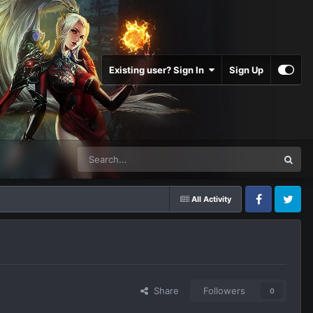
Existing user? Sign In
Sign Up
All Activity
Facebook
Twitter
Share
Followers
0