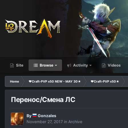
Site
Browse
Activity
Videos
Home
❤Craft-PVP x50 NEW - MAY 30★
❤Craft-PVP x50★
Перенос/Смена ЛС
By
Gonzales
November 27, 2017
in
Archive