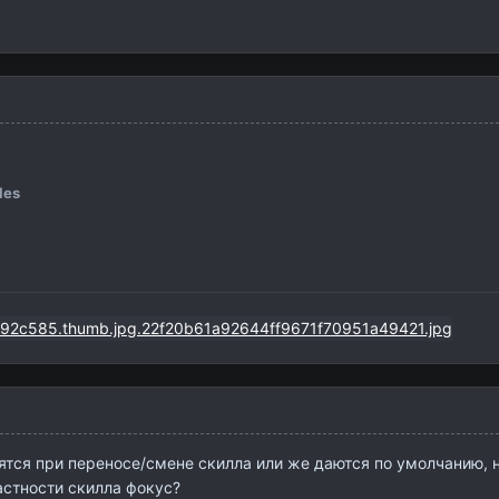
les
тся при переносе/смене скилла или же даются по умолчанию, 
астности скилла фокус?