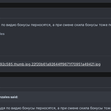
о видио бонусы перносятся, а при смене скила бонусы тоже перен
les
nzales
said:
я по видио бонусы перносятся, а при смене скила бонусы тоже пе