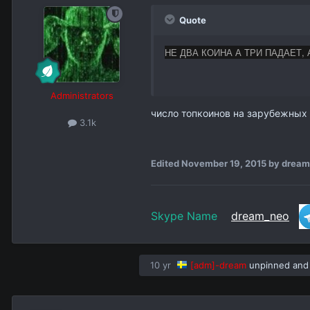
Quote
НЕ ДВА КОИНА А ТРИ ПАДАЕТ,
Administrators
число топкоинов на зарубежных
3.1k
Edited
November 19, 2015
by dream
Skype Name
dream_neo
10 yr
[adm]-dream
unpinned and l