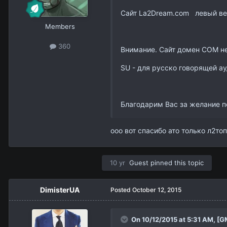
Сайт La2Dream.com левый ве
Members
360
Внимание. Сайт домен COM н
SU - для русско говорящей ау
Благодарим Вас за желание п
ооо вот спасибо ато только л2то
10 yr
Guest pinned this topic
DimisterUA
Posted
October 12, 2015
On 10/12/2015 at 5:31 AM,
[G