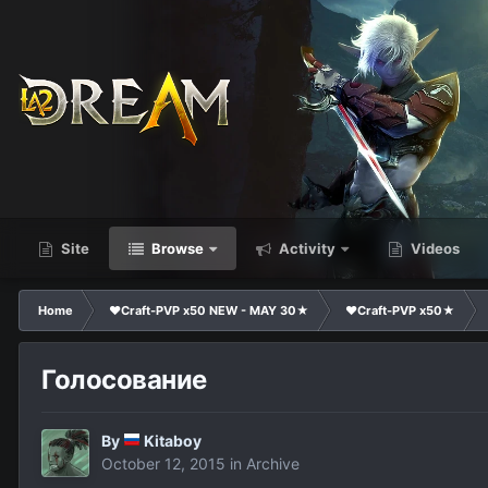
Site
Browse
Activity
Videos
Home
❤Craft-PVP x50 NEW - MAY 30★
❤Craft-PVP x50★
Голосование
By
Kitaboy
October 12, 2015
in
Archive