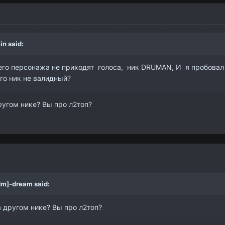
in
said:
его персонажа не приходят голоса, ник DRUMAN, И я пробовал за 
го ник не валидный?
ругом нике? Вы про л2топ?
dm]-dream
said:
а другом нике? Вы про л2топ?