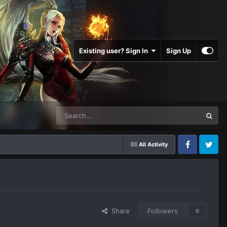
Existing user? Sign In
Sign Up
All Activity
Facebook
Twitter
Share
Followers
0