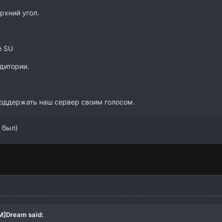
рхний угол.
е SU
дитории.
оддержать наш сервер своим голосом.
п был)
M]Dream
said: