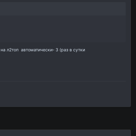
) на л2топ автоматически- 3 (раз в сутки