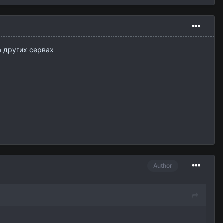
а других сервах
Author