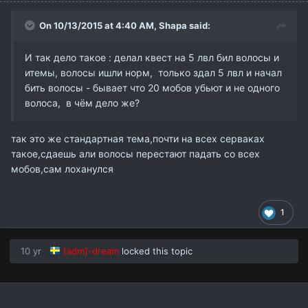
On 10/13/2015 at 4:40 AM,
Shapa
said:
И так дело такое : делал квест на 5 лвл бил волосы и
итемы, волосы ишли норм, только здал 5 лвл и начал
бить волосы - бывает что 20 мобов убьют и не одного
волоса, в чём дело же?
так это же стандартная тема,почти на всех серваках
такое,сдаешь али волосы перестают падать со всех
мобов,сам лоханулся
1
10 yr
[adm]-dream
locked this topic