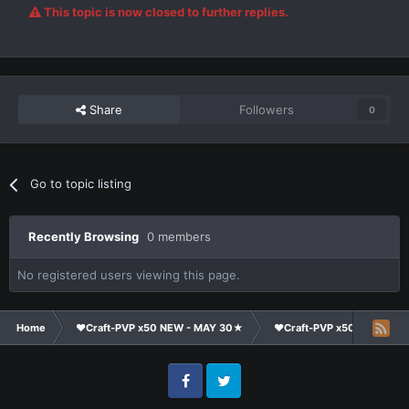
This topic is now closed to further replies.
Share
Followers
0
Go to topic listing
Recently Browsing
0 members
No registered users viewing this page.
Home
❤Craft-PVP x50 NEW - MAY 30★
❤Craft-PVP x50★
Ge
Facebook
Twitter