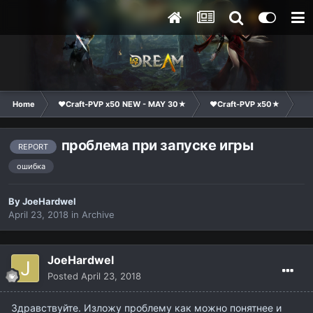
Home
❤Craft-PVP x50 NEW - MAY 30★
❤Craft-PVP x50★
Te
проблема при запуске игры
REPORT
ошибка
By
JoeHardwel
April 23, 2018
in
Archive
JoeHardwel
Posted
April 23, 2018
Здравствуйте. Изложу проблему как можно понятнее и