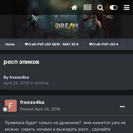
Home
❤Craft-PVP x50 NEW - MAY 30★
❤Craft-PVP x50★
Su
респ эпиков
By
freezo4ka
April 24, 2018
in
Archive
freezo4ka
Posted
April 24, 2018
Привязка будет только на драконов? мне кажется уже не
можно сидеть ночами и выжидать респ , сделайте