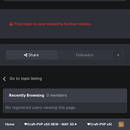
This topic is now closed to further replies.
Share
Followers
0
Go to topic listing
Recently Browsing
0 members
No registered users viewing this page.
Home
❤Craft-PVP x50 NEW - MAY 30★
❤Craft-PVP x50★
Su